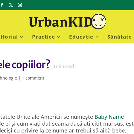
itorial
Practice
Educație
Sănătate
le copiilor?
1
min read
hnologie
|
1 comment
 Statele Unite ale Americii se numește
Baby Name
 ei și cum v-ați dat seama dacă ați citit mai sus, es
deciși cu privire la ce nume ar trebui să aibă bebe.