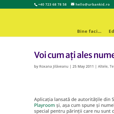
+40 723 68 78 58
hello@urbankid.ro
Bine faci…
Ed
Voi cum ați ales nume
by
Roxana Jilăveanu
|
25 May 2011
|
Altele
,
Te
Aplicația lansată de autoritățile din
Playroom
și, așa cum spune și numele
special pentru părinții care nu sunt 