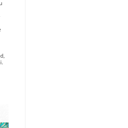
ru
e
e
ad,
i.