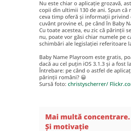
Nu este chiar o aplicație grozavă, as
copii din ultimii 130 de ani. Spun că 
ceva timp oferă și informații privin
cuvânt provine el, pe când în Baby 
Cu toate acestea, eu zic că părinții 
nu, poate vor găsi chiar numele pe car
schimbări ale legislației referitoare la
Baby Name Playroom este gratis, poat
dacă au cel puțin iOS 3.1.3 și a fost 
Întrebare: pe când o astfel de aplica
părinții români? 😀
Sursă foto:
christyscherrer/ Flickr.c