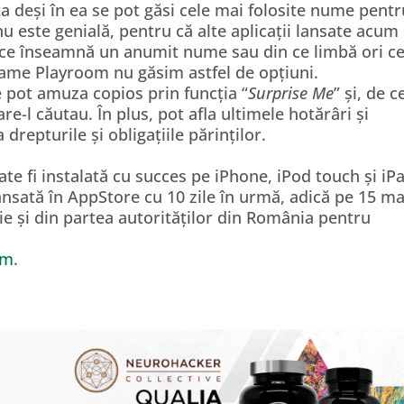
ta deși în ea se pot găsi cele mai folosite nume pent
nu este genială, pentru că alte aplicații lansate acum
d ce înseamnă un anumit nume sau din ce limbă ori c
Name Playroom nu găsim astfel de opțiuni.
se pot amuza copios prin funcția “
Surprise Me
” și, de c
e-l căutau. În plus, pot afla ultimele hotărâri și
 drepturile și obligațiile părinților.
e fi instalată cu succes pe iPhone, iPod touch și iP
lansată în AppStore cu 10 zile în urmă, adică pe 15 ma
ție și din partea autorităților din România pentru
om
.