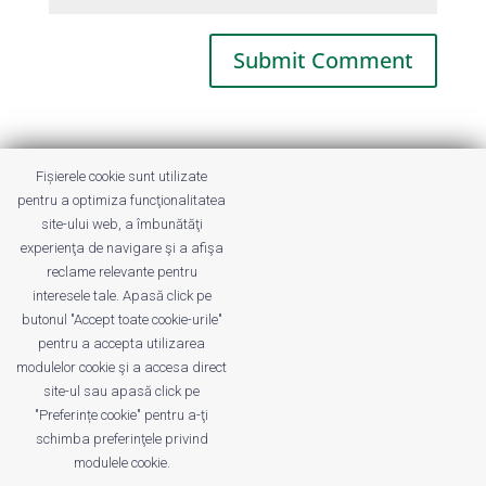
This site uses Akismet to reduce spam.
Fișierele cookie sunt utilizate
Learn how your comment data is
pentru a optimiza funcţionalitatea
processed.
site-ului web, a îmbunătăţi
experienţa de navigare şi a afişa
reclame relevante pentru
interesele tale. Apasă click pe
butonul "Accept toate cookie-urile"
pentru a accepta utilizarea
modulelor cookie şi a accesa direct
site-ul sau apasă click pe
"Preferințe cookie" pentru a-ţi
Despre noi
Publicitate
Voi despre noi
schimba preferinţele privind
Privacy
Contact
modulele cookie.