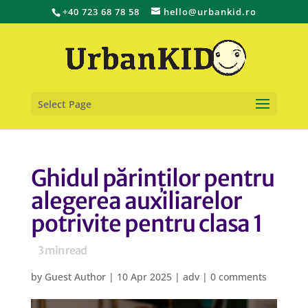
+40 723 68 78 58
hello@urbankid.ro
Select Page
Ghidul părinților pentru
alegerea auxiliarelor
potrivite pentru clasa 1
3
min read
by
Guest Author
|
10 Apr 2025
|
adv
|
0 comments