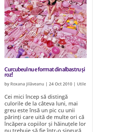
Curcubeul nu e format din albastru și
roz!
by
Roxana Jilăveanu
|
24 Oct 2010
|
Utile
Cei mici încep să distingă
culorile de la câteva luni, mai
greu este însă un pic cu unii
părinți care uită de multe ori că
încăpera copiilor și hăinuțele lor
nu trebuie să fie într-o singură