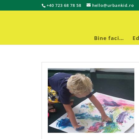
+40 723 68 78 58
hello@urbankid.ro
Bine faci…
Ed