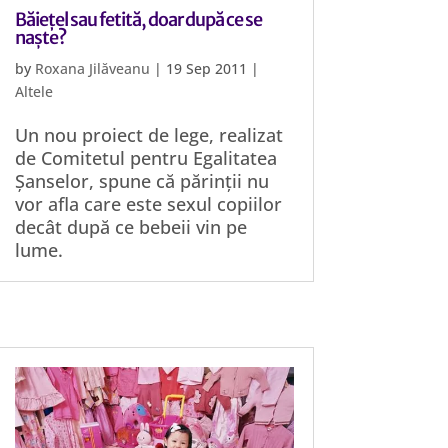
Băiețel sau fetită, doar după ce se
naște?
by
Roxana Jilăveanu
|
19 Sep 2011
|
Altele
Un nou proiect de lege, realizat
de Comitetul pentru Egalitatea
Șanselor, spune că părinții nu
vor afla care este sexul copiilor
decât după ce bebeii vin pe
lume.