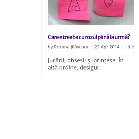
Care e treaba cu rozul până la urmă?
by
Roxana Jilăveanu
|
22 Apr 2014
|
Utile
Jucării, obsesii și prințese. În
altă ordine, desigur.