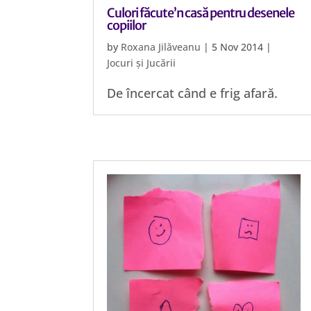
Culori făcute’n casă pentru desenele
copiilor
by
Roxana Jilăveanu
|
5 Nov 2014
|
Jocuri și Jucării
De încercat când e frig afară.