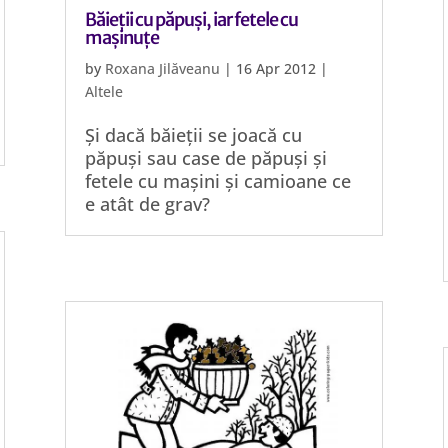
Băieții cu păpuși, iar fetele cu
mașinuțe
by
Roxana Jilăveanu
|
16 Apr 2012
|
Altele
Și dacă băieții se joacă cu
păpuși sau case de păpuși și
fetele cu mașini și camioane ce
e atât de grav?