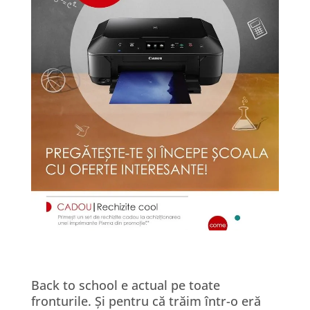
Back to school e actual pe toate
fronturile.
Ș
i pentru c
ă
tr
ă
im
î
ntr-o er
ă