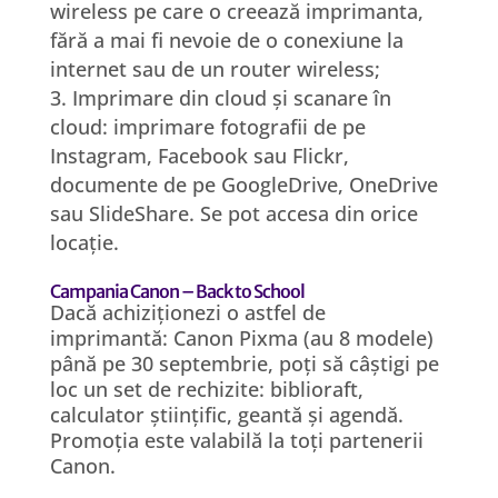
wireless pe care o creează imprimanta,
fără a mai fi nevoie de o conexiune la
internet sau de un router wireless;
Imprimare din cloud și scanare în
cloud: imprimare fotografii de pe
Instagram, Facebook sau Flickr,
documente de pe GoogleDrive, OneDrive
sau SlideShare. Se pot accesa din orice
locație.
Campania Canon – Back to School
Dac
ă
achizi
ț
ionezi o astfel de
imprimant
ă
: Canon Pixma (au 8 modele)
p
â
n
ă
pe 30 septembrie, po
ț
i s
ă
c
âș
tigi pe
loc un set de rechizite: biblioraft,
calculator
ș
tiin
ț
ific, geant
ă ș
i agend
ă
.
Promo
ț
ia este valabil
ă
la to
ț
i partenerii
Canon.