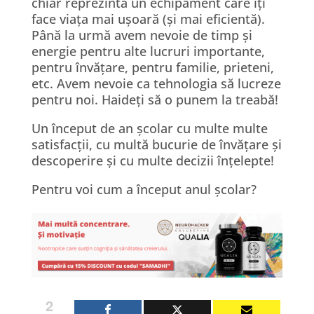
chiar reprezint
ă
un echipament care
îț
i
face via
ț
a mai u
ș
oar
ă
(
ș
i mai eficient
ă
).
P
â
n
ă
la urm
ă
avem nevoie de timp
ș
i
energie pentru alte lucruri importante,
pentru
î
nv
ăț
are, pentru familie, prieteni,
etc. Avem nevoie ca tehnologia s
ă
lucreze
pentru noi. Haide
ț
i s
ă
o punem la treab
ă
!
Un
î
nceput de an
ș
colar cu multe multe
satisfac
ț
ii, cu mult
ă
bucurie de
î
nv
ăț
are
ș
i
descoperire
ș
i cu multe decizii
î
n
ț
elepte!
Pentru voi cum a
î
nceput anul
ș
colar?
2