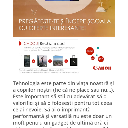
Tehnologia este parte din via
ț
a noastr
ă ș
i
a copiilor no
ș
tri (fie c
ă
ne place sau nu…).
Este important s
ă ș
tii cu adev
ă
rat s
ă
o
valorifici
ș
i s
ă
o folose
ș
ti pentru tot ceea
ce ai nevoie. S
ă
ai o imprimant
ă
performant
ă ș
i versatil
ă
nu este doar un
moft pentru un gadget de ultim
ă
or
ă
ci