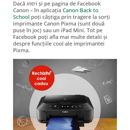
Dac
ă
intri
ș
i pe pagina de Facebook
Canon –
î
n aplica
ț
ia
Canon Back to
School
po
ț
i c
âș
tiga prin tragere la sor
ț
i
imprimante Canon Pixma (sunt dou
ă
puse
î
n joc) sau un iPad Mini. Tot pe
Facebook po
ț
i afla mai multe detalii
ș
i
despre func
ț
iile cool ale imprimantei
Pixma.