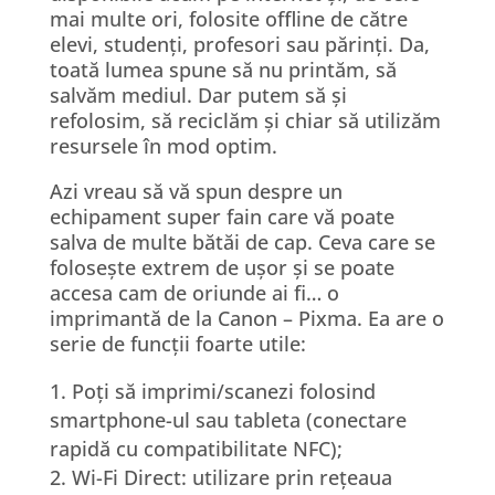
mai multe ori, folosite offline de c
ă
tre
elevi, studen
ț
i, profesori sau p
ă
rin
ț
i. Da,
toat
ă
lumea spune s
ă
nu print
ă
m, s
ă
salv
ă
m mediul. Dar putem s
ă ș
i
refolosim, s
ă
recicl
ă
m
ș
i chiar s
ă
utiliz
ă
m
resursele
î
n mod optim.
Azi vreau s
ă
v
ă
spun despre un
echipament super fain care v
ă
poate
salva de multe b
ă
t
ă
i de cap. Ceva care se
folose
ș
te extrem de u
ș
or
ș
i se poate
accesa cam de oriunde ai fi… o
imprimant
ă
de la Canon – Pixma. Ea are o
serie de func
ț
ii foarte utile:
Poți să imprimi/scanezi folosind
smartphone-ul sau tableta (conectare
rapidă cu compatibilitate NFC);
Wi-Fi Direct: utilizare prin rețeaua