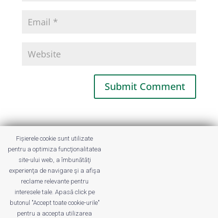
This site uses Akismet to reduce spam.
Fișierele cookie sunt utilizate
Learn how your comment data is
pentru a optimiza funcţionalitatea
processed.
site-ului web, a îmbunătăţi
experienţa de navigare şi a afişa
reclame relevante pentru
interesele tale. Apasă click pe
butonul "Accept toate cookie-urile"
pentru a accepta utilizarea