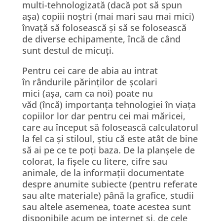
multi-tehnologizat
ă
(dac
ă
pot s
ă
spun
a
ș
a) copiii no
ș
tri (mai mari sau mai mici)
î
nva
ță
s
ă
foloseasc
ă ș
i s
ă
se foloseasc
ă
de diverse echipamente,
î
nc
ă
de c
â
nd
sunt destul de micu
ț
i.
Pentru cei care de abia au intrat
î
n r
â
ndurile p
ă
rin
ț
ilor de
ș
colari
mici (a
ș
a, cam ca noi) poate nu
v
ă
d (
î
nc
ă
) importan
ț
a tehnologiei
î
n via
ț
a
copiilor lor dar pentru cei mai m
ă
ricei,
care au
î
nceput s
ă
foloseasc
ă
calculatorul
la fel ca
ș
i stiloul,
ș
tiu c
ă
este at
â
t de bine
s
ă
ai pe ce te po
ț
i baza. De la plan
ș
ele de
colorat, la fi
ș
ele cu litere, cifre sau
animale, de la informa
ț
ii documentate
despre anumite subiecte (pentru referate
sau alte materiale) p
â
n
ă
la grafice, studii
sau altele asemenea, toate acestea sunt
disponibile acum pe internet
ș
i, de cele