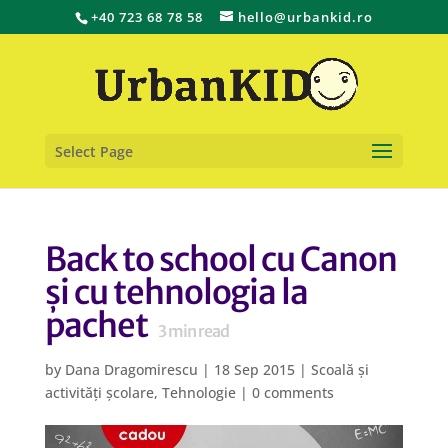
+40 723 68 78 58
hello@urbankid.ro
Select Page
Back to school cu Canon
și cu tehnologia la
pachet
3
min read
by
Dana Dragomirescu
|
18 Sep 2015
|
Scoală și
activități școlare
,
Tehnologie
|
0 comments