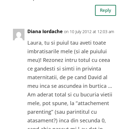
Reply
Diana Iordache
on 10 July 2012 at 12:03 am
Laura, tu si puiul tau aveti toate
imbratisarile mele (si ale puiului
meu)! Rezonez intru totul cu ceea
ce gandesti si simti in privinta
maternitatii, de pe cand David al
meu inca se ascundea in burtica …
Am aderat total si cu bucuria vietii
mele, pot spune, la “attachement
parenting” (sau parintitul cu
atasament?) inca din secunda 0,
cand abia nascut mi l-au dat in