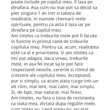
poate include pe copilul meu. Il lasa pe
dinafara. Asa cum nu mai pot sa decid sa
plec singura 1 an intr-o tabara de
meditatie, in numele chemarii mele
spirituale, pentru ca asta il lasa iar pe
dinafara pe copilul meu.
Am inteles ca treburile mele pot fi facute
in functie in primul rand de treburile
copilului meu. Pentru ca, acum, realitatea
este ca el e prioritatea. Si am inteles ca
imi pot adapta, daca vreau, treburile
mele, in asa fel incat sa le pot face
respectand nevoile, cererile si ritmul de
crestere ale copilului meu. Acceptand,
pur si simplu, ca acum viata curge intr-un
alt ritm, mai lent, mai calm, mai simplu.
Si, de fapt, mai natural, mai firesc.
Am inteles, nu fara o tona de rezistenta,
ca viata mea, dictata dupa regulile mele,
cum vreau eu, cand vreau eu, nu mai