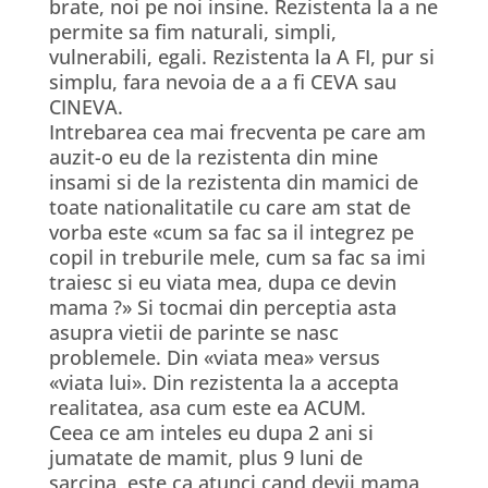
brate, noi pe noi insine. Rezistenta la a ne
permite sa fim naturali, simpli,
vulnerabili, egali. Rezistenta la A FI, pur si
simplu, fara nevoia de a a fi CEVA sau
CINEVA.
Intrebarea cea mai frecventa pe care am
auzit-o eu de la rezistenta din mine
insami si de la rezistenta din mamici de
toate nationalitatile cu care am stat de
vorba este «cum sa fac sa il integrez pe
copil in treburile mele, cum sa fac sa imi
traiesc si eu viata mea, dupa ce devin
mama ?» Si tocmai din perceptia asta
asupra vietii de parinte se nasc
problemele. Din «viata mea» versus
«viata lui». Din rezistenta la a accepta
realitatea, asa cum este ea ACUM.
Ceea ce am inteles eu dupa 2 ani si
jumatate de mamit, plus 9 luni de
sarcina, este ca atunci cand devii mama,