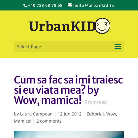
+40 723 68 78 58
hello@urbankid.ro
Select Page
Cum sa fac sa imi traiesc
si eu viata mea? by
Wow, mamica!
5
min read
by
Laura Campean
|
12 Jun 2012
|
Editorial
,
Wow,
Mamica!
|
2 comments