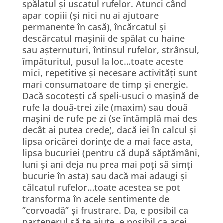
spălatul și uscatul rufelor. Atunci când
apar copiii (și nici nu ai ajutoare
permanente în casă), încărcatul și
descărcatul mașinii de spălat cu haine
sau așternuturi, întinsul rufelor, strânsul,
împăturitul, pusul la loc…toate aceste
mici, repetitive și necesare activități sunt
mari consumatoare de timp și energie.
Dacă socotești că speli-usuci o mașină de
rufe la două-trei zile (maxim) sau două
mașini de rufe pe zi (se întâmplă mai des
decât ai putea crede), dacă iei în calcul și
lipsa oricărei dorințe de a mai face asta,
lipsa bucuriei (pentru că după săptămâni,
luni și ani deja nu prea mai poți să simți
bucurie în asta) sau dacă mai adaugi și
călcatul rufelor…toate acestea se pot
transforma în acele sentimente de
”corvoadă” și frustrare. Da, e posibil ca
partenerul să te ajute, e posibil ca acei