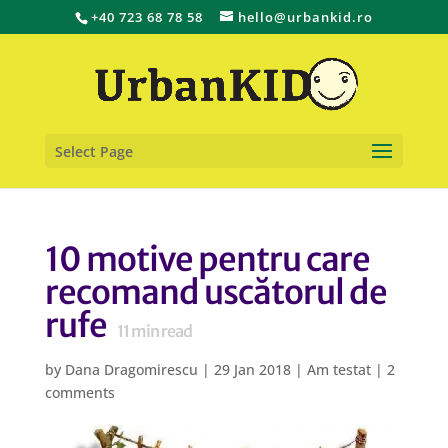
+40 723 68 78 58
hello@urbankid.ro
Select Page
10 motive pentru care
recomand uscătorul de
rufe
11
min read
by
Dana Dragomirescu
|
29 Jan 2018
|
Am testat
|
2
comments