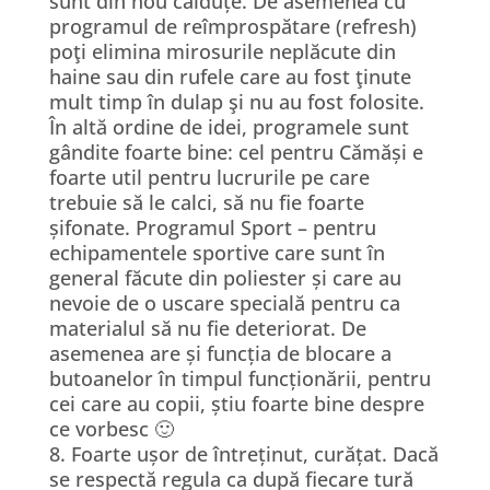
sunt din nou călduțe. De asemenea cu
programul de reîmprospătare (refresh)
poţi elimina mirosurile neplăcute din
haine sau din rufele care au fost ţinute
mult timp în dulap şi nu au fost folosite.
În altă ordine de idei, programele sunt
gândite foarte bine: cel pentru Cămăși e
foarte util pentru lucrurile pe care
trebuie să le calci, să nu fie foarte
șifonate. Programul Sport – pentru
echipamentele sportive care sunt în
general făcute din poliester și care au
nevoie de o uscare specială pentru ca
materialul să nu fie deteriorat. De
asemenea are și funcția de blocare a
butoanelor în timpul funcționării, pentru
cei care au copii, știu foarte bine despre
ce vorbesc 🙂
8. Foarte ușor de întreținut, curățat. Dacă
se respectă regula ca după fiecare tură