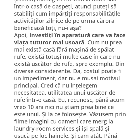
într-o casă de oaspeți, atunci puteți să
stabiliți cum împărțiți responsabilitățile
activităților zilnice de pe urma cărora
beneficiază toți, nu-i așa?
Apoi,
investiți în aparatură care va face
viața tuturor mai ușoară
. Cum nu prea
mai există casă fără mașină de spălat
rufe, există totuși multe case în care nu
există uscător de rufe, spre exemplu. Din
diverse considerente. Da, costul poate fi
un impediment, dar nu e musai motivul
principal. Cred că nu înțelegem
necesitatea, utilitatea unui uscător de
rufe într-o casă. Eu, recunosc, până acum
vreo 10 ani nici nu știam prea bine ce
este unul. Și la ce folosește. Văzusem prin
filme imagini cu oameni care merg la
laundry-room-services și își spală și
usucă pe loc hainele. Și cam atât. Până