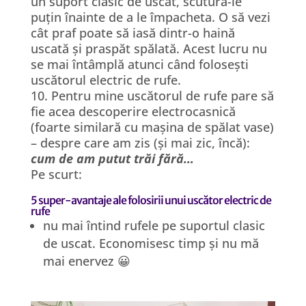
un suport clasic de uscat, scutură-le
puțin înainte de a le împacheta. O să vezi
cât praf poate să iasă dintr-o haină
uscată și praspăt spălată. Acest lucru nu
se mai întâmplă atunci când folosești
uscătorul electric de rufe.
10. Pentru mine uscătorul de rufe pare să
fie acea descoperire electrocasnică
(foarte similară cu mașina de spălat vase)
– despre care am zis (și mai zic, încă):
cum de am putut trăi fără…
Pe scurt:
5 super-avantaje ale folosirii unui uscător electric de
rufe
nu mai întind rufele pe suportul clasic
de uscat. Economisesc timp și nu mă
mai enervez 😀