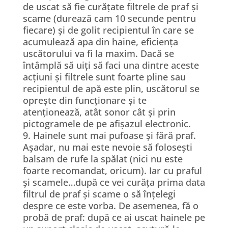
de uscat să fie curățate filtrele de praf și
scame (durează cam 10 secunde pentru
fiecare) și de golit recipientul în care se
acumulează apa din haine, eficiența
uscătorului va fi la maxim. Dacă se
întâmplă să uiți să faci una dintre aceste
acțiuni și filtrele sunt foarte pline sau
recipientul de apă este plin, uscătorul se
oprește din funcționare și te
atenționează, atât sonor cât și prin
pictogramele de pe afișazul electronic.
9. Hainele sunt mai pufoase și fără praf.
Așadar, nu mai este nevoie să folosești
balsam de rufe la spălat (nici nu este
foarte recomandat, oricum). Iar cu praful
și scamele…după ce vei curăța prima data
filtrul de praf și scame o să înțelegi
despre ce este vorba. De asemenea, fă o
probă de praf: după ce ai uscat hainele pe