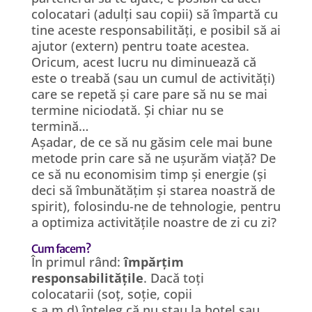
colocatari (adulți sau copii) să împartă cu
tine aceste responsabilități, e posibil să ai
ajutor (extern) pentru toate acestea.
Oricum, acest lucru nu diminuează că
este o treabă (sau un cumul de activități)
care se repetă și care pare să nu se mai
termine niciodată. Și chiar nu se
termină…
Așadar, de ce să nu găsim cele mai bune
metode prin care să ne ușurăm viață? De
ce să nu economisim timp și energie (și
deci să îmbunătățim și starea noastră de
spirit), folosindu-ne de tehnologie, pentru
a optimiza activitățile noastre de zi cu zi?
Cum facem?
În primul rând:
împărțim
responsabilitățile
. Dacă toți
colocatarii (soț, soție, copii
ș.a.m.d) înteleg că nu stau la hotel sau