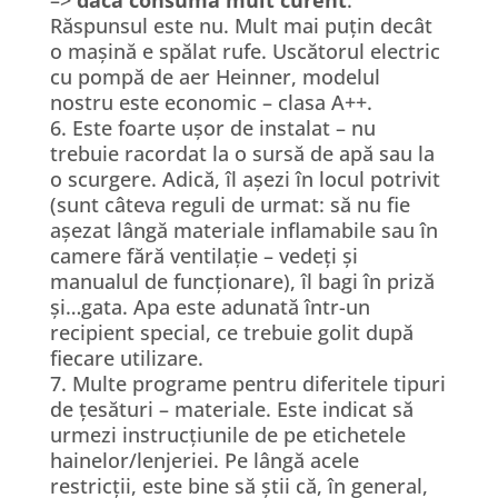
Răspunsul este nu. Mult mai puțin decât
o mașină e spălat rufe. Uscătorul electric
cu pompă de aer Heinner, modelul
nostru este economic – clasa A++.
6. Este foarte ușor de instalat – nu
trebuie racordat la o sursă de apă sau la
o scurgere. Adică, îl așezi în locul potrivit
(sunt câteva reguli de urmat: să nu fie
așezat lângă materiale inflamabile sau în
camere fără ventilație – vedeți și
manualul de funcționare), îl bagi în priză
și…gata. Apa este adunată într-un
recipient special, ce trebuie golit după
fiecare utilizare.
7. Multe programe pentru diferitele tipuri
de țesături – materiale. Este indicat să
urmezi instrucțiunile de pe etichetele
hainelor/lenjeriei. Pe lângă acele
restricții, este bine să știi că, în general,