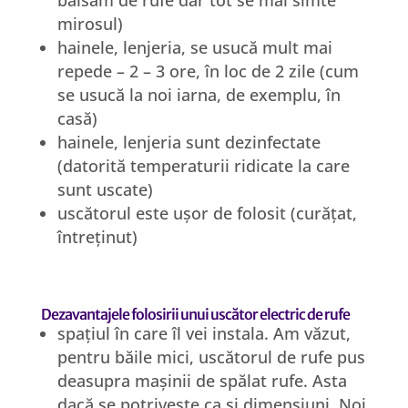
balsam de rufe dar tot se mai simte
mirosul)
hainele, lenjeria, se usucă mult mai
repede – 2 – 3 ore, în loc de 2 zile (cum
se usucă la noi iarna, de exemplu, în
casă)
hainele, lenjeria sunt dezinfectate
(datorită temperaturii ridicate la care
sunt uscate)
uscătorul este ușor de folosit (curățat,
întreținut)
Dezavantajele folosirii unui uscător electric de rufe
spațiul în care îl vei instala. Am văzut,
pentru băile mici, uscătorul de rufe pus
deasupra mașinii de spălat rufe. Asta
dacă se potrivește ca și dimensiuni. Noi