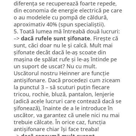
diferența se recuperează foarte repede,
din economia de energie electrică pe care
o au modelele cu pompă de căldură,
aproximativ 40% (spun specialiștii).
5. Toată lumea mă întreabă două lucruri:
–>
dacă rufele sunt șifonate
. Firește că
sunt, căci doar nu le și calcă. Mult mai
șifonate decât dacă le-aș scoate din
mașina de spălat rufe și le-aș întinde pe
un suport de uscat? Nu cu mult.
Uscătorul nostru Heinner are funcție
antișifonare. Dacă procedezi cum ziceam
la punctul 3 – să scuturi puțin fiecare
tricou, rochie, bluză, pantalon, lenjerie
(adică acele lucruri care contează dacă se
șifonează), înainte de a le introduce în
uscător, va garantez că unele nici nu mai
trebuie călcate. În orice caz, funcția
antișifonare chiar își face treaba!
–>
dacă consumă mult curent
.