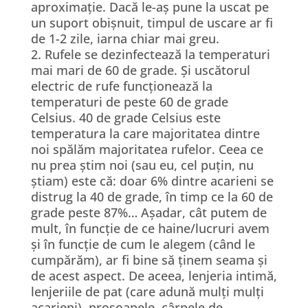
aproximație. Dacă le-aș pune la uscat pe
un suport obișnuit, timpul de uscare ar fi
de 1-2 zile, iarna chiar mai greu.
2. Rufele se dezinfectează la temperaturi
mai mari de 60 de grade. Și uscătorul
electric de rufe funcționează la
temperaturi de peste 60 de grade
Celsius. 40 de grade Celsius este
temperatura la care majoritatea dintre
noi spălăm majoritatea rufelor. Ceea ce
nu prea știm noi (sau eu, cel puțin, nu
știam) este că: doar 6% dintre acarieni se
distrug la 40 de grade, în timp ce la 60 de
grade peste 87%… Așadar, cât putem de
mult, în funcție de ce haine/lucruri avem
și în funcție de cum le alegem (când le
cumpărăm), ar fi bine să ținem seama și
de acest aspect. De aceea, lenjeria intimă,
lenjeriile de pat (care adună mulți mulți
acarieni), prosoapele, cârpele de