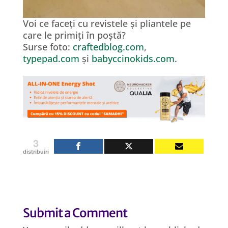
Voi ce faceți cu revistele și pliantele pe
care le primiți în poștă?
Surse foto:
craftedblog.com
,
typepad.com
și
babyccinokids.com
.
3
distribuiri
Submit a Comment