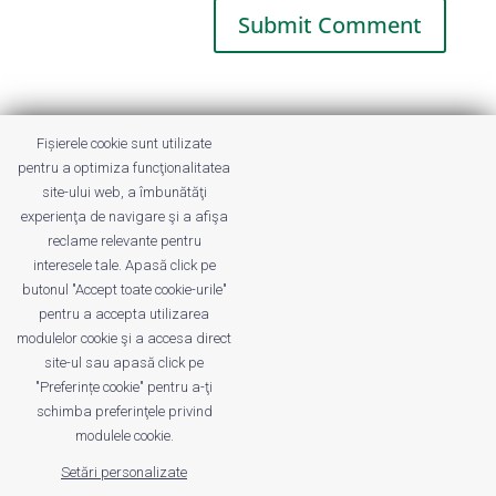
This site uses Akismet to reduce spam.
Fișierele cookie sunt utilizate
Learn how your comment data is
pentru a optimiza funcţionalitatea
processed.
site-ului web, a îmbunătăţi
experienţa de navigare şi a afişa
reclame relevante pentru
interesele tale. Apasă click pe
butonul "Accept toate cookie-urile"
pentru a accepta utilizarea
modulelor cookie şi a accesa direct
site-ul sau apasă click pe
"Preferințe cookie" pentru a-ţi
Despre noi
Publicitate
Voi despre noi
schimba preferinţele privind
Privacy
Contact
modulele cookie.
Setări personalizate
© UrbanKID. Proiect dezvoltat de Dana și
Mihai