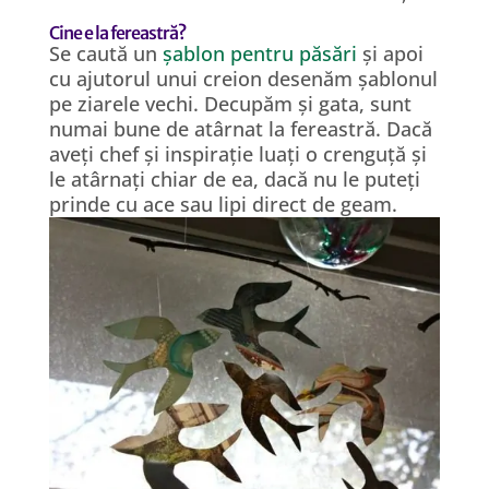
Cine e la fereastră?
Se caută un
șablon pentru păsări
și apoi
cu ajutorul unui creion desenăm șablonul
pe ziarele vechi. Decupăm și gata, sunt
numai bune de atârnat la fereastră. Dacă
aveți chef și inspirație luați o crenguță și
le atârnați chiar de ea, dacă nu le puteți
prinde cu ace sau lipi direct de geam.