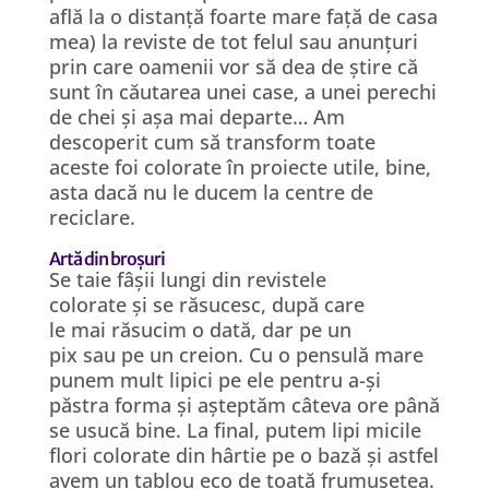
află la o distanță foarte mare față de casa
mea) la reviste de tot felul sau anunțuri
prin care oamenii vor să dea de știre că
sunt în căutarea unei case, a unei perechi
de chei și așa mai departe… Am
descoperit cum să transform toate
aceste foi colorate în proiecte utile, bine,
asta dacă nu le ducem la centre de
reciclare.
Artă din broșuri
Se taie fâșii lungi din revistele
colorate și se răsucesc, după care
le mai răsucim o dată, dar pe un
pix sau pe un creion. Cu o pensulă mare
punem mult lipici pe ele pentru a-și
păstra forma și așteptăm câteva ore până
se usucă bine. La final, putem lipi micile
flori colorate din hârtie pe o bază și astfel
avem un tablou eco de toată frumusețea.