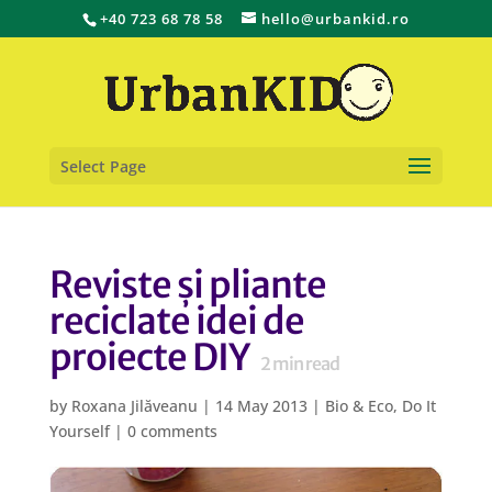
+40 723 68 78 58
hello@urbankid.ro
Select Page
Reviste și pliante
reciclate idei de
proiecte DIY
2
min read
by
Roxana Jilăveanu
|
14 May 2013
|
Bio & Eco
,
Do It
Yourself
|
0 comments