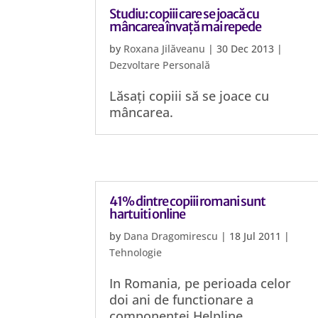
Studiu: copiii care se joacă cu
mâncarea învață mai repede
by
Roxana Jilăveanu
|
30 Dec 2013
|
Dezvoltare Personală
Lăsați copiii să se joace cu
mâncarea.
41% dintre copiii romani sunt
hartuiti online
by
Dana Dragomirescu
|
18 Jul 2011
|
Tehnologie
In Romania, pe perioada celor
doi ani de functionare a
componentei Helpline