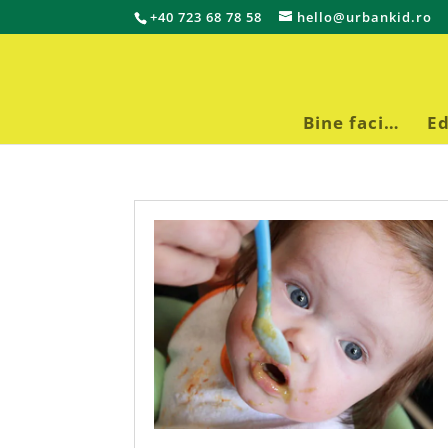
+40 723 68 78 58
hello@urbankid.ro
Bine faci…
Ed