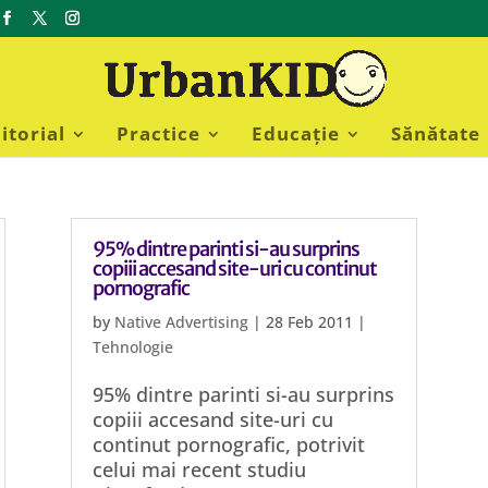
itorial
Practice
Educație
Sănătate
95% dintre parinti si-au surprins
copiii accesand site-uri cu continut
pornografic
by
Native Advertising
|
28 Feb 2011
|
Tehnologie
95% dintre parinti si-au surprins
copiii accesand site-uri cu
continut pornografic, potrivit
celui mai recent studiu