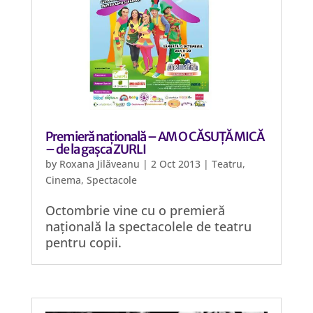
Premieră națională – AM O CĂSUȚĂ MICĂ
– de la gașca ZURLI
by
Roxana Jilăveanu
|
2 Oct 2013
|
Teatru,
Cinema, Spectacole
Octombrie vine cu o premieră
națională la spectacolele de teatru
pentru copii.