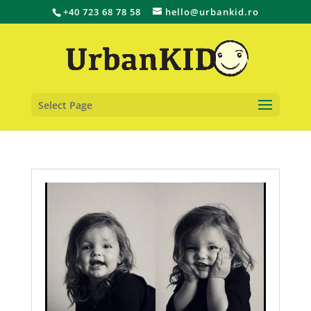
+40 723 68 78 58
hello@urbankid.ro
Select Page