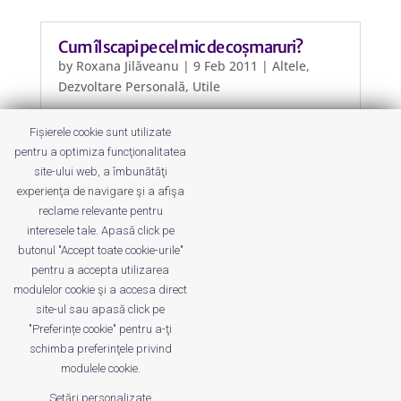
Cum îl scapi pe cel mic de coșmaruri?
by
Roxana Jilăveanu
|
9 Feb 2011
|
Altele
,
Dezvoltare Personală
,
Utile
Copiii au și coșmaruri, iar un astfel
Fișierele cookie sunt utilizate
de vis poate deveni unul repetitiv de
pentru a optimiza funcţionalitatea
care să nu scape o bună perioadă de
site-ului web, a îmbunătăţi
vreme. Cum îi ajuți să scape de ele?
experienţa de navigare şi a afişa
[preluare]
reclame relevante pentru
interesele tale. Apasă click pe
butonul "Accept toate cookie-urile"
pentru a accepta utilizarea
modulelor cookie şi a accesa direct
site-ul sau apasă click pe
"Preferințe cookie" pentru a-ţi
Despre noi
Publicitate
Voi despre noi
schimba preferinţele privind
Privacy
Contact
modulele cookie.
Setări personalizate