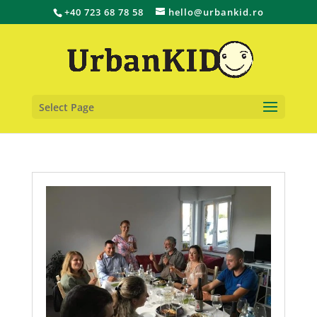
+40 723 68 78 58
hello@urbankid.ro
Select Page