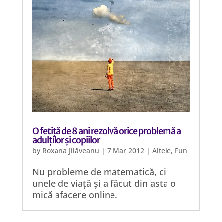
O fetiță de 8 ani rezolvă orice problemă a
adulților și copiilor
by
Roxana Jilăveanu
|
7 Mar 2012
|
Altele
,
Fun
Nu probleme de matematică, ci
unele de viață și a făcut din asta o
mică afacere online.