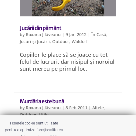
Jucării din pământ
by
Roxana Jilăveanu
|
9 Jan 2012
|
În Casă
,
Jocuri și Jucării
,
Outdoor
,
Waldorf
Copiilor le place să se joace cu tot
felul de lucruri, dar nisipul și noroiul
sunt mereu pe primul loc.
Murdăria este bună
by
Roxana Jilăveanu
|
8 Feb 2011
|
Altele
,
Outdoor
,
Utile
Fișierele cookie sunt utilizate
La propriu, mai multe studii au
pentru a optimiza funcţionalitatea
arătat că dacă cei mici sunt “ținuți