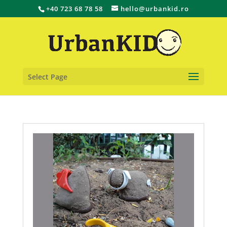
+40 723 68 78 58
hello@urbankid.ro
Select Page