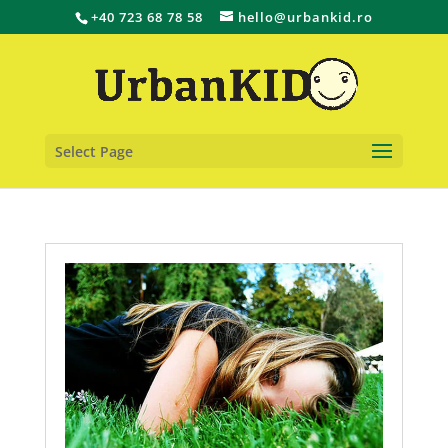
+40 723 68 78 58
hello@urbankid.ro
Select Page