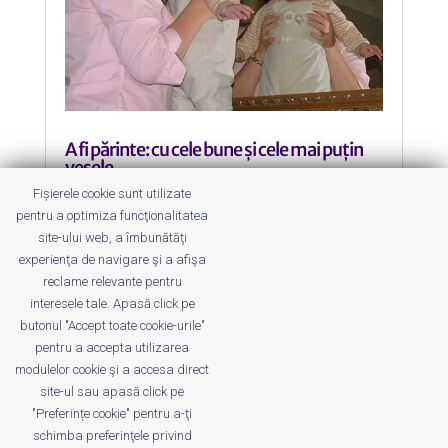
A fi părinte: cu cele bune și cele mai puțin
vesele
by
Roxana Jilăveanu
|
24 Jan 2012
|
Altele
Fișierele cookie sunt utilizate
pentru a optimiza funcţionalitatea
Sau atunci când minusurile devin
site-ului web, a îmbunătăţi
neutre și plusurile se înzecesc.
experienţa de navigare şi a afişa
[preluare]
reclame relevante pentru
interesele tale. Apasă click pe
butonul "Accept toate cookie-urile"
pentru a accepta utilizarea
modulelor cookie şi a accesa direct
site-ul sau apasă click pe
"Preferințe cookie" pentru a-ţi
Despre noi
Publicitate
Voi despre noi
schimba preferinţele privind
Privacy
Contact