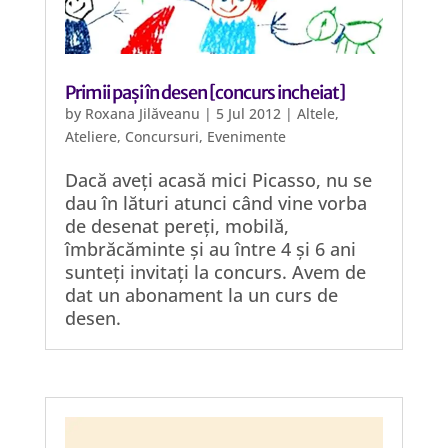
Primii pași în desen [concurs incheiat]
by
Roxana Jilăveanu
|
5 Jul 2012
|
Altele
,
Ateliere
,
Concursuri
,
Evenimente
Dacă aveți acasă mici Picasso, nu se
dau în lături atunci când vine vorba
de desenat pereți, mobilă,
îmbrăcăminte și au între 4 și 6 ani
sunteți invitați la concurs. Avem de
dat un abonament la un curs de
desen.