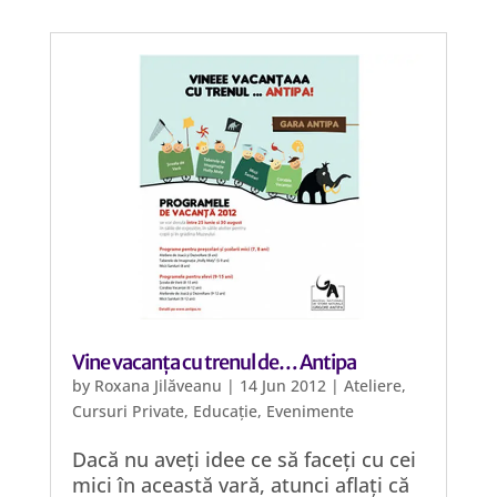
Vine vacanța cu trenul de… Antipa
by
Roxana Jilăveanu
|
14 Jun 2012
|
Ateliere
,
Cursuri Private
,
Educație
,
Evenimente
Dacă nu aveți idee ce să faceți cu cei
mici în această vară, atunci aflați că