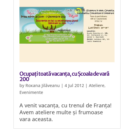
Ocupați toată vacanța, cu Școala de vară
200
by
Roxana Jilăveanu
|
4 Jul 2012
|
Ateliere
,
Evenimente
A venit vacanța, cu trenul de Franța!
Avem ateliere multe și frumoase
vara aceasta.