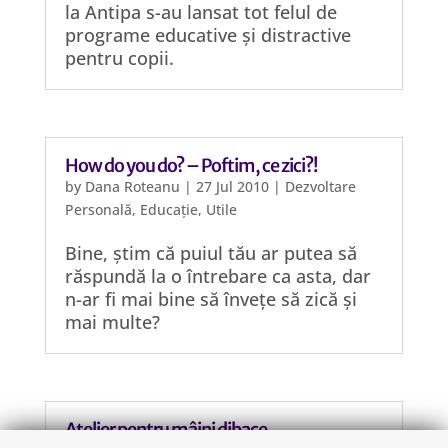
la Antipa s-au lansat tot felul de
programe educative și distractive
pentru copii.
How do you do? – Poftim, ce zici?!
by
Dana Roteanu
|
27 Jul 2010
|
Dezvoltare
Personală
,
Educație
,
Utile
Bine, știm că puiul tău ar putea să
răspundă la o întrebare ca asta, dar
n-ar fi mai bine să învețe să zică și
mai multe?
Atelier pentru mâini dibace