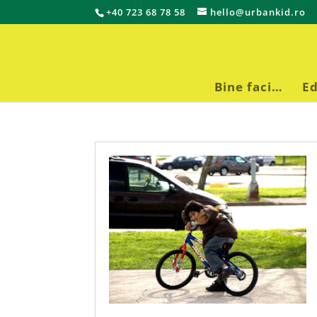
+40 723 68 78 58
hello@urbankid.ro
Bine faci…
Ed