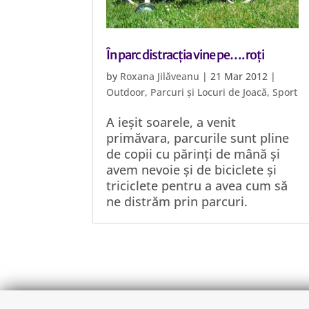
În parc distracția vine pe…. roți
by
Roxana Jilăveanu
|
21 Mar 2012
|
Outdoor
,
Parcuri și Locuri de Joacă
,
Sport
A ieșit soarele, a venit
primăvara, parcurile sunt pline
de copii cu părinți de mână și
avem nevoie și de biciclete și
triciclete pentru a avea cum să
ne distrăm prin parcuri.