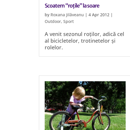
Scoatem “roțile” la soare
by
Roxana Jilăveanu
|
4 Apr 2012
|
Outdoor
,
Sport
A venit sezonul roților, adică cel
al bicicletelor, trotinetelor și
rolelor.