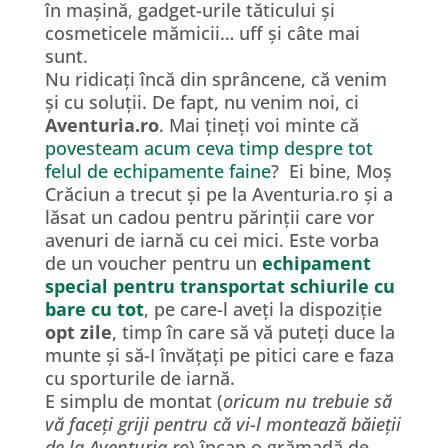
în mașină, gadget-urile tăticului și
cosmeticele mămicii… uff și câte mai
sunt.
Nu ridicați încă din sprâncene, că venim
și cu soluții. De fapt, nu venim noi, ci
Aventuria.ro
. Mai țineți voi minte că
povesteam acum ceva timp despre tot
felul de echipamente faine
? Ei bine, Moș
Crăciun a trecut și pe la Aventuria.ro și a
lăsat un cadou pentru părinții care vor
avenuri de iarnă cu cei mici. Este vorba
de un voucher pentru un
echipament
special pentru transportat schiurile cu
bare cu tot
, pe care-l aveți la dispoziție
opt
zile
, timp în care să vă puteți duce la
munte și să-I învățați pe pitici care e faza
cu sporturile de iarnă.
E simplu de montat (
oricum nu trebuie să
vă faceți griji pentru că vi-l montează băieții
de la Aventuria.ro
) încap o grămadă de