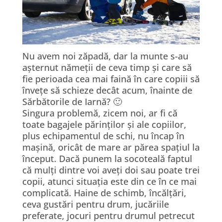
Nu avem noi zăpadă, dar la munte s-au
așternut nămeții de ceva timp și care să
fie perioada cea mai faină în care copiii să
învețe să schieze decât acum, înainte de
Sărbătorile de Iarnă? 🙂
Singura problemă, zicem noi, ar fi că
toate bagajele părinților și ale copiilor,
plus echipamentul de schi, nu încap în
mașină, oricât de mare ar părea spațiul la
început. Dacă punem la socoteală faptul
că mulți dintre voi aveți doi sau poate trei
copii, atunci situația este din ce în ce mai
complicată. Haine de schimb, încălțări,
ceva gustări pentru drum, jucăriile
preferate, jocuri pentru drumul petrecut