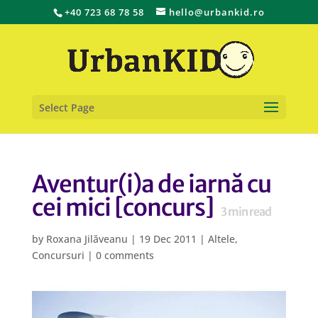
+40 723 68 78 58
hello@urbankid.ro
Select Page
Aventur(i)a de iarnă cu
cei mici [concurs]
3
min read
by
Roxana Jilăveanu
|
19 Dec 2011
|
Altele
,
Concursuri
|
0 comments