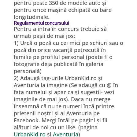
pentru peste 350 de modele auto și
pentru orice mașină echipată cu bare
longitudinale.
Regulamentul concursului
Pentru a intra în concurs trebuie să
urmați pașii de mai jos:
1) Urcă o poză cu cei mici pe schiuri sau o
poză din orice vacanță petrecută în
familie pe profilul personal (poate fi o
fotografie deja publicată în galeria
personală)
2) Adaugă tag-urile UrbanKid.ro și
Aventuria la imagine (Se adaugă cu @ în
fața numelui și apar ca și sugestii- vezi
imaginile de mai jos). Daca nu merge
înseamnă că nu te numeri încă printre
prietenii noștri și ai Aventuria pe
Facebook. Mergi întâi pe pagini și fii
alături de noi cu un like. (pagina
UrbanKid.ro
și
Aventuria
)