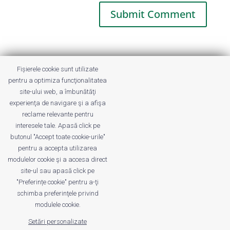
This site uses Akismet to reduce spam.
Fișierele cookie sunt utilizate
Learn how your comment data is
pentru a optimiza funcţionalitatea
processed.
site-ului web, a îmbunătăţi
experienţa de navigare şi a afişa
reclame relevante pentru
interesele tale. Apasă click pe
butonul "Accept toate cookie-urile"
pentru a accepta utilizarea
modulelor cookie şi a accesa direct
site-ul sau apasă click pe
"Preferințe cookie" pentru a-ţi
Despre noi
Publicitate
Voi despre noi
schimba preferinţele privind
Privacy
Contact
modulele cookie.
Setări personalizate
© UrbanKID. Proiect dezvoltat de Dana și
Mihai