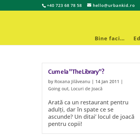
+40 723 68 78 58
hello@urbankid.ro
Bine faci…
Ed
Cum e la "The Library"?
by
Roxana Jilăveanu
|
14 Jan 2011
|
Going out
,
Locuri de Joacă
Arată ca un restaurant pentru
adulți, dar în spate ce se
ascunde? Un ditai’ locul de joacă
pentru copii!