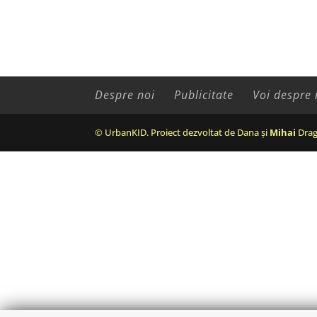
Despre noi
Publicitate
Voi despre 
© UrbanKID. Proiect dezvoltat de Dana și
Mihai
Drag