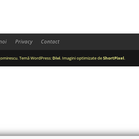
noi
Privacy
Contact
omirescu. Temă WordPress:
Divi
. Imagini optimizate de
ShortPixel
.