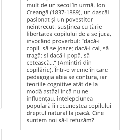
mult de un secol în urmă, Ion
Creangă (1837-1889), un dascăl
pasionat și un povestitor
neîntrecut, susținea cu tărie
libertatea copilului de a se juca,
invocând proverbul: “dacă-i
copil, să se joace; dacă-i cal, să
tragă; și dacă-i popă, să
cetească…” (Amintiri din
copilărie). Într-o vreme în care
pedagogia abia se contura, iar
teoriile cognitive atât de la
modă astăzi încă nu ne
influențau, înțelepciunea
populară îi recunoștea copilului
dreptul natural la joacă. Cine
suntem noi să-l refuzăm?