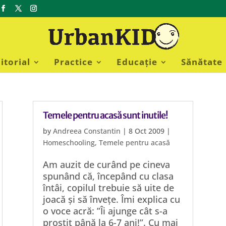
itorial
Practice
Educație
Sănătate
Temele pentru acasă sunt inutile!
by
Andreea Constantin
|
8 Oct 2009
|
Homeschooling
,
Temele pentru acasă
Am auzit de curând pe cineva
spunând că, începând cu clasa
întâi, copilul trebuie să uite de
joacă și să învețe. Îmi explica cu
o voce acră: ”Îi ajunge cât s-a
prostit până la 6-7 ani!”. Cu mai