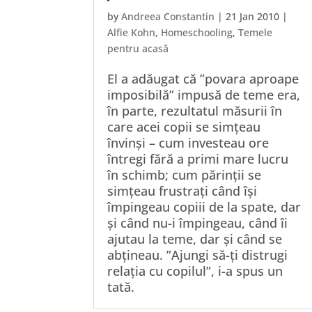
by
Andreea Constantin
|
21 Jan 2010
|
Alfie Kohn
,
Homeschooling
,
Temele
pentru acasă
El a adăugat că ”povara aproape
imposibilă” impusă de teme era,
în parte, rezultatul măsurii în
care acei copii se simțeau
învinși – cum investeau ore
întregi fără a primi mare lucru
în schimb; cum părinții se
simțeau frustrați când își
împingeau copiii de la spate, dar
și când nu-i împingeau, când îi
ajutau la teme, dar și când se
abțineau. ”Ajungi să-ți distrugi
relația cu copilul”, i-a spus un
tată.