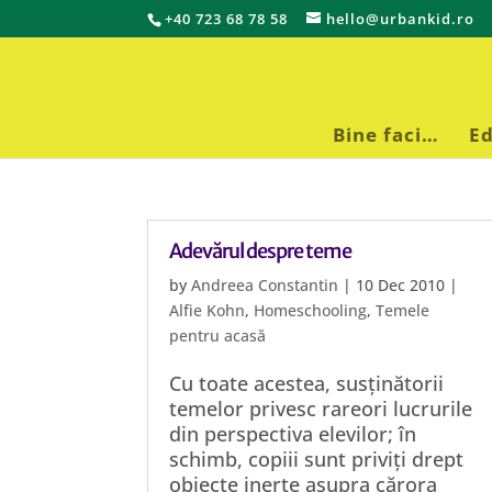
+40 723 68 78 58
hello@urbankid.ro
Bine faci…
Ed
Adevărul despre teme
by
Andreea Constantin
|
10 Dec 2010
|
Alfie Kohn
,
Homeschooling
,
Temele
pentru acasă
Cu toate acestea, susținătorii
temelor privesc rareori lucrurile
din perspectiva elevilor; în
schimb, copiii sunt priviți drept
obiecte inerte asupra cărora