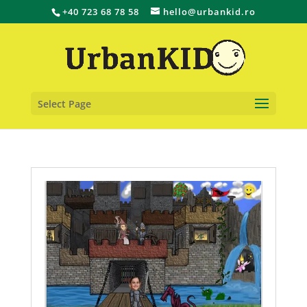
+40 723 68 78 58
hello@urbankid.ro
Select Page