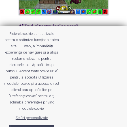
Ai iPad, ai teatru la tine acasă
by
Roxana Jilăveanu
|
12 Sep 2011
|
Altele
,
Fișierele cookie sunt utilizate
ipad
,
Tehnologie
pentru a optimiza funcţionalitatea
site-ului web, a îmbunătăţi
Și nu orice fel de teatru, ci piese
experienţa de navigare şi a afişa
făcute cap-coadă chiar de copiii tăi!
reclame relevante pentru
interesele tale. Apasă click pe
butonul "Accept toate cookie-urile"
pentru a accepta utilizarea
modulelor cookie şi a accesa direct
site-ul sau apasă click pe
"Preferințe cookie" pentru a-ţi
Despre noi
Publicitate
Voi despre noi
schimba preferinţele privind
Privacy
Contact
modulele cookie.
Setări personalizate
© UrbanKID. Proiect dezvoltat de Dana și
Mihai