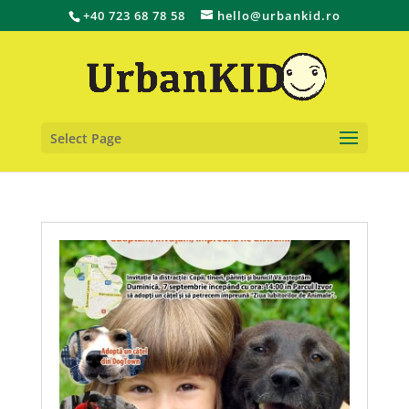
+40 723 68 78 58
hello@urbankid.ro
Select Page