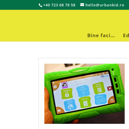
+40 723 68 78 58
hello@urbankid.ro
Bine faci…
Ed