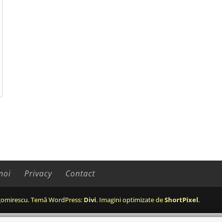
noi
Privacy
Contact
omirescu. Temă WordPress:
Divi
. Imagini optimizate de
ShortPixel
.