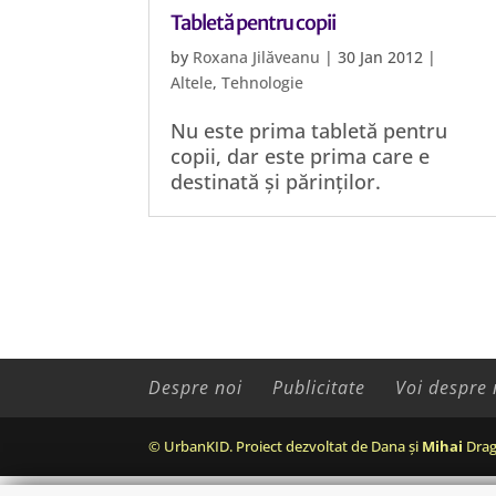
Tabletă pentru copii
by
Roxana Jilăveanu
|
30 Jan 2012
|
Altele
,
Tehnologie
Nu este prima tabletă pentru
copii, dar este prima care e
destinată și părinților.
Despre noi
Publicitate
Voi despre 
© UrbanKID. Proiect dezvoltat de Dana și
Mihai
Drag