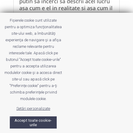
putin sa incerci sa descrii acel lucru
asa cum e el in realitate si asa cum il
poate vedea toata lumea (mod
Fișierele cookie sunt utilizate
obiectiv) si vrei sa-l...
pentru a optimiza funcţionalitatea
site-ului web, a îmbunătăţi
experienţa de navigare şi a afişa
reclame relevante pentru
interesele tale. Apasă click pe
butonul "Accept toate cookie-urile"
Despre noi
Publicitate
Voi despre noi
pentru a accepta utilizarea
Privacy
Contact
modulelor cookie şi a accesa direct
site-ul sau apasă click pe
"Preferințe cookie" pentru a-ţi
© UrbanKID. Proiect dezvoltat de Dana și
Mihai
schimba preferinţele privind
Dragomirescu. Temă WordPress:
Divi
. Imagini optimizate de
modulele cookie.
ShortPixel
.
Setări personalizate
Accept toate cookie-
urile