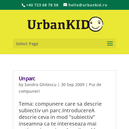
+40 723 68 78 58
hello@urbankid.ro
Select Page
Un parc
by
Sandra Ghitescu
|
30 Sep 2009
|
Pui de
compuneri
Tema: compunere care sa descrie
subiectiv un parc.IntroducereA
descrie ceva in mod “subiectiv”
inseamna ca te intereseaza mai