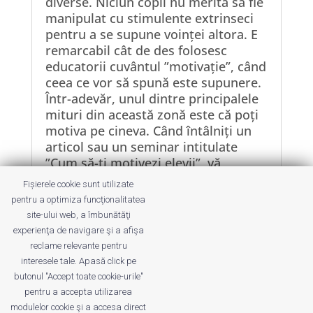
diverse. Niciun copil nu merită să fie
manipulat cu stimulente extrinseci
pentru a se supune voinței altora. E
remarcabil cât de des folosesc
educatorii cuvântul ”motivație”, când
ceea ce vor să spună este supunere.
Într-adevăr, unul dintre principalele
mituri din această zonă este că poți
motiva pe cineva. Când întâlniți un
articol sau un seminar intitulate
”Cum să-ți motivezi elevii”, vă
recomand să-l ignorați. Nu poți
Fișierele cookie sunt utilizate
motiva o altă persoană, deci a
pentru a optimiza funcţionalitatea
concepe chestiunea în acest fel
site-ului web, a îmbunătăţi
garantează folosirea unor procedee
experienţa de navigare şi a afişa
de control.
reclame relevante pentru
interesele tale. Apasă click pe
butonul "Accept toate cookie-urile"
pentru a accepta utilizarea
modulelor cookie şi a accesa direct