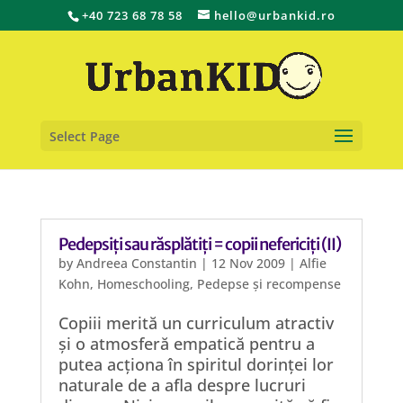
+40 723 68 78 58
hello@urbankid.ro
Select Page
Pedepsiți sau răsplătiți = copii nefericiți (II)
by
Andreea Constantin
|
12 Nov 2009
|
Alfie
Kohn
,
Homeschooling
,
Pedepse și recompense
Copiii merită un curriculum atractiv
și o atmosferă empatică pentru a
putea acționa în spiritul dorinței lor
naturale de a afla despre lucruri