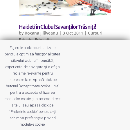
Haideți în Clubul Savanților Trăsniți!
by
Roxana Jilăveanu
|
3 Oct 2011
|
Cursuri
Private
,
Educație
Fișierele cookie sunt utilizate
Clubul Savanților Trăsniți este de
pentru a optimiza funcţionalitatea
fapt un club al copiilor pus la cale de
site-ului web, a îmbunătăţi
Muzeul Antipa, iar cursurile sunt la
experienţa de navigare şi a afişa
fel de trăsnite, pe cât de educative!
reclame relevante pentru
interesele tale. Apasă click pe
butonul "Accept toate cookie-urile"
pentru a accepta utilizarea
modulelor cookie şi a accesa direct
site-ul sau apasă click pe
"Preferințe cookie" pentru a-ţi
Despre noi
Publicitate
Voi despre noi
schimba preferinţele privind
Privacy
Contact
modulele cookie.