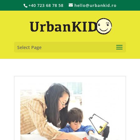
+40 723 68 78 58
hello@urbankid.ro
Select Page