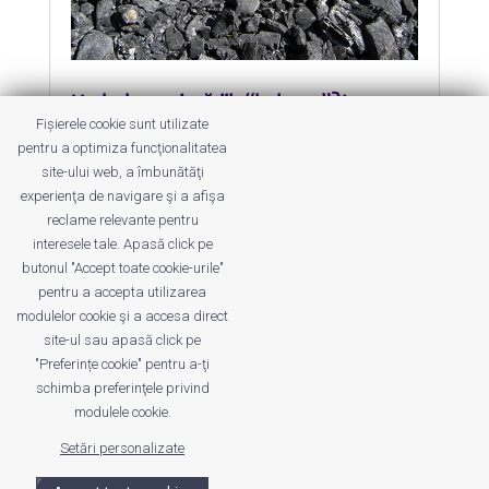
Unde ducem jucăriile “bolnave”? La
spitalul lor, desigur!
Fișierele cookie sunt utilizate
by
Roxana Jilăveanu
|
29 Aug 2013
|
Utile
pentru a optimiza funcţionalitatea
site-ului web, a îmbunătăţi
Știați de Spitalul de Jucării din
experienţa de navigare şi a afişa
București?
reclame relevante pentru
interesele tale. Apasă click pe
butonul "Accept toate cookie-urile"
pentru a accepta utilizarea
modulelor cookie şi a accesa direct
site-ul sau apasă click pe
"Preferințe cookie" pentru a-ţi
Despre noi
Publicitate
Voi despre noi
schimba preferinţele privind
Privacy
Contact
modulele cookie.
Setări personalizate
© UrbanKID. Proiect dezvoltat de Dana și
Mihai
Dragomirescu. Temă WordPress:
Divi
. Imagini optimizate de