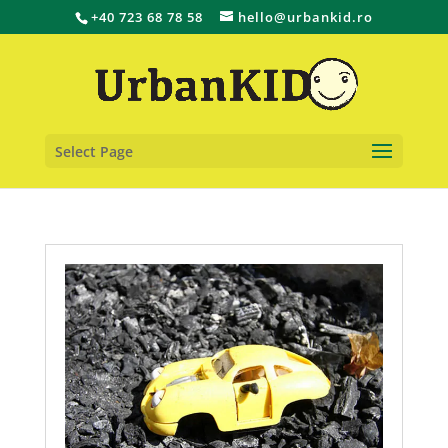
+40 723 68 78 58
hello@urbankid.ro
Select Page