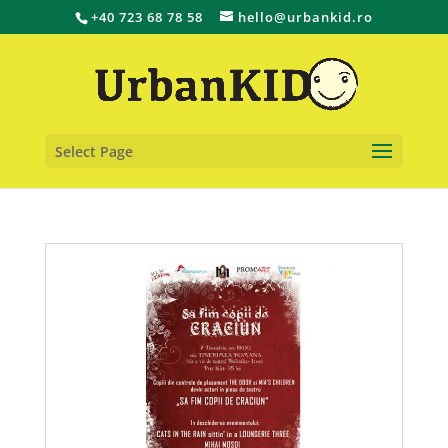
+40 723 68 78 58
hello@urbankid.ro
Select Page