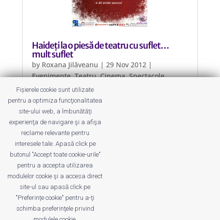
Haideți la o piesă de teatru cu suflet…
mult suflet
by
Roxana Jilăveanu
|
29 Nov 2012
|
Evenimente
,
Teatru, Cinema, Spectacole
Fișierele cookie sunt utilizate
Pe 7 decembrie vă invităm să nu vă
pentru a optimiza funcţionalitatea
faceți alte planuri seara și să veniți la
site-ului web, a îmbunătăţi
o piesă de teatru realizată de copii
experienţa de navigare şi a afişa
pentru viitorul lor și al altora.
reclame relevante pentru
interesele tale. Apasă click pe
butonul "Accept toate cookie-urile"
pentru a accepta utilizarea
modulelor cookie şi a accesa direct
site-ul sau apasă click pe
"Preferințe cookie" pentru a-ţi
Despre noi
Publicitate
Voi despre noi
schimba preferinţele privind
Privacy
Contact
modulele cookie.