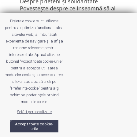
Despre prieteni și solidaritate
Povestește despre ce înseamnă să ai
prieteni, cât de importanți sunt ei
Fișierele cookie sunt utilizate
pentru tine și cum te-au...
pentru a optimiza funcţionalitatea
site-ului web, a îmbunătăţi
experienţa de navigare şi a afişa
reclame relevante pentru
interesele tale. Apasă click pe
butonul "Accept toate cookie-urile"
Despre noi
Publicitate
Voi despre noi
pentru a accepta utilizarea
Privacy
Contact
modulelor cookie şi a accesa direct
site-ul sau apasă click pe
"Preferințe cookie" pentru a-ţi
© UrbanKID. Proiect dezvoltat de Dana și
Mihai
schimba preferinţele privind
Dragomirescu. Temă WordPress:
Divi
. Imagini optimizate de
modulele cookie.
ShortPixel
.
Setări personalizate
Accept toate cookie-
urile