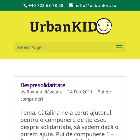
+40 723 68 78 58
hello@urbankid.ro
Select Page
Despre solidaritate
by
Roxana Jilăveanu
|
14 Feb 2011
|
Pui de
compuneri
Tema: Cătălina ne-a cerut ajutorul
pentru o compunere de tip eseu
despre solidaritate, să vedem dacă o
putem ajuta. Pui de compunere 1 –