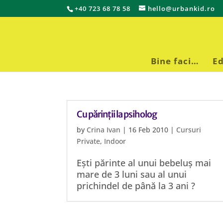
+40 723 68 78 58
hello@urbankid.ro
Bine faci…
Ed
Cu părinții la psiholog
by
Crina Ivan
|
16 Feb 2010
|
Cursuri
Private
,
Indoor
Ești părinte al unui bebeluș mai
mare de 3 luni sau al unui
prichindel de până la 3 ani ?