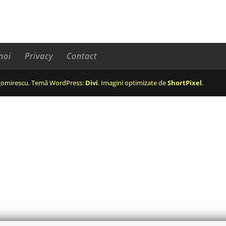
noi
Privacy
Contact
omirescu. Temă WordPress:
Divi
. Imagini optimizate de
ShortPixel
.