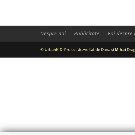
Despre noi
Publicitate
Voi despre 
© UrbanKID. Proiect dezvoltat de Dana și
Mihai
Drag