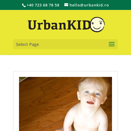
+40 723 68 78 58
hello@urbankid.ro
Select Page