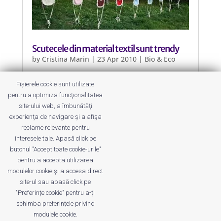
Scutecele din material textil sunt trendy
by
Cristina Marin
|
23 Apr 2010
|
Bio & Eco
Pentru mine pampersii sunt precum
Fișierele cookie sunt utilizate
mancarea fast-food (McDonalds) iar
pentru a optimiza funcţionalitatea
cele textile sunt precum o mancare
site-ului web, a îmbunătăţi
delicioasa gatita la mama acasa, sau
experienţa de navigare şi a afişa
la soacra.
reclame relevante pentru
interesele tale. Apasă click pe
butonul "Accept toate cookie-urile"
pentru a accepta utilizarea
modulelor cookie şi a accesa direct
site-ul sau apasă click pe
"Preferințe cookie" pentru a-ţi
Despre noi
Publicitate
Voi despre noi
schimba preferinţele privind
Privacy
Contact
modulele cookie.