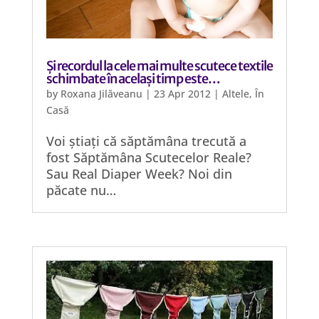
Și recordul la cele mai multe scutece textile
schimbate în același timp este…
by
Roxana Jilăveanu
|
23 Apr 2012
|
Altele
,
În
Casă
Voi știați că săptămâna trecută a
fost Săptămâna Scutecelor Reale?
Sau Real Diaper Week? Noi din
păcate nu…