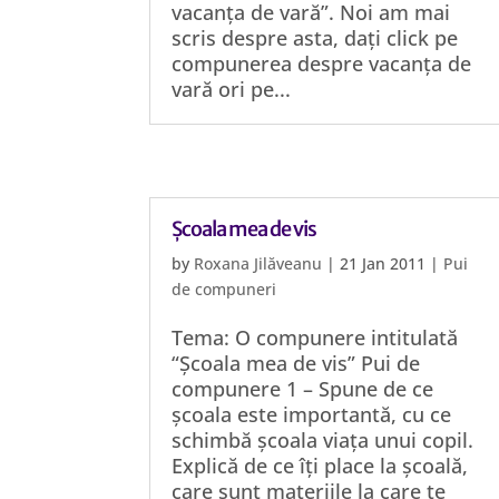
vacanța de vară”. Noi am mai
scris despre asta, dați click pe
compunerea despre vacanța de
vară ori pe...
Școala mea de vis
by
Roxana Jilăveanu
|
21 Jan 2011
|
Pui
de compuneri
Tema: O compunere intitulată
“Școala mea de vis” Pui de
compunere 1 – Spune de ce
școala este importantă, cu ce
schimbă școala viața unui copil.
Explică de ce îți place la școală,
care sunt materiile la care te