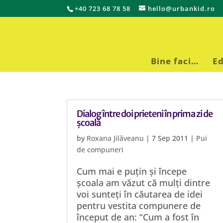
+40 723 68 78 58
hello@urbankid.ro
Bine faci…
Ed
Dialog între doi prieteni în prima zi de
școală
by
Roxana Jilăveanu
|
7 Sep 2011
|
Pui
de compuneri
Cum mai e puțin și începe
școala am văzut că mulți dintre
voi sunteți în căutarea de idei
pentru vestita compunere de
început de an: “Cum a fost în