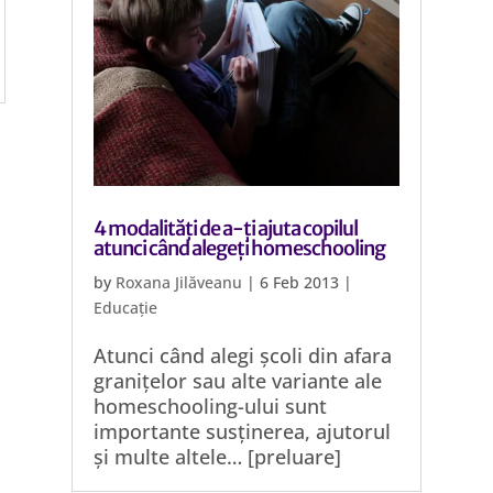
4 modalități de a-ți ajuta copilul
atunci când alegeți homeschooling
by
Roxana Jilăveanu
|
6 Feb 2013
|
Educație
Atunci când alegi școli din afara
granițelor sau alte variante ale
homeschooling-ului sunt
importante susținerea, ajutorul
și multe altele… [preluare]