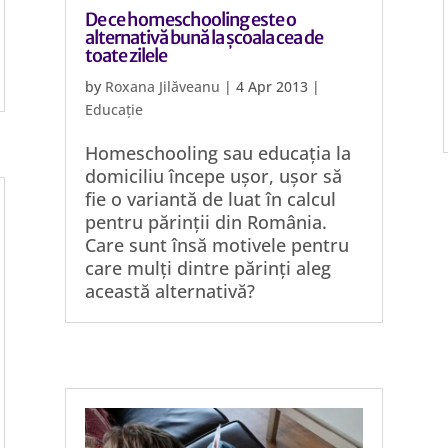
De ce homeschooling este o
alternativă bună la școala cea de
toate zilele
by
Roxana Jilăveanu
|
4 Apr 2013
|
Educație
Homeschooling sau educația la
domiciliu începe ușor, ușor să
fie o variantă de luat în calcul
pentru părinții din România.
Care sunt însă motivele pentru
care mulți dintre părinți aleg
această alternativă?