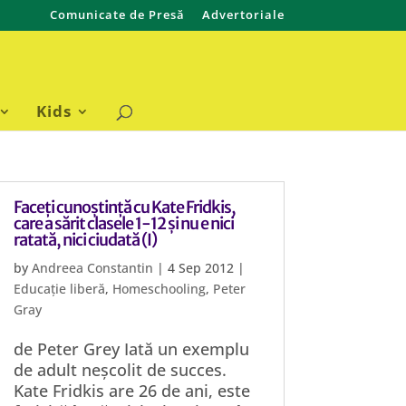
Comunicate de Presă
Advertoriale
Kids
Faceți cunoștință cu Kate Fridkis,
care a sărit clasele 1-12 și nu e nici
ratată, nici ciudată (I)
by
Andreea Constantin
|
4 Sep 2012
|
Educație liberă
,
Homeschooling
,
Peter
Gray
de Peter Grey Iată un exemplu
de adult neșcolit de succes.
Kate Fridkis are 26 de ani, este