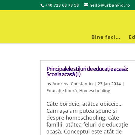
+40 723 68 78 58
hello@urbankid.ro
Bine faci…
Ed
Principalele stiluri de educație acasă:
Școala acasă (I)
by
Andreea Constantin
|
23 Jan 2014
|
Educație liberă
,
Homeschooling
Câte bordeie, atâtea obiceie…
Cam așa am putea spune și
despre homeschooling: câte
familii, atâtea feluri de educație
acasă. Conceptul este atât de