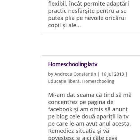
flexibil, încât permite adaptări
practic nesfârșite pentru a se
putea plia pe nevoile oricărui
copil și ale...
Homeschooling la tv
by
Andreea Constantin
|
16 Jul 2013
|
Educație liberă
,
Homeschooling
Mi-am dat seama că tind să mă
concentrez pe pagina de
facebook și am omis să anunț
pe blog cele două apariții la tv
pe care le-am avut anul acesta.
Remediez situația și vă
povestesc și aici câte ceva