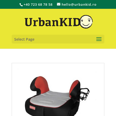
+40 723 68 78 58
hello@urbankid.ro
Select Page