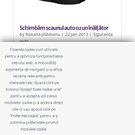
Schimbăm scaunul auto cu un înălțător
by
Roxana Jilăveanu
|
22 Jan 2013
|
Siguranța
auto
Fișierele cookie sunt utilizate
Siguranța copiilor atunci când
pentru a optimiza funcţionalitatea
călătorim cu mașina este prioritară,
site-ului web, a îmbunătăţi
de aceea astăzi vă povestim despre
experienţa de navigare şi a afişa
un înălțător auto.
reclame relevante pentru
interesele tale. Apasă click pe
butonul "Accept toate cookie-urile"
pentru a accepta utilizarea
modulelor cookie şi a accesa direct
site-ul sau apasă click pe
"Preferințe cookie" pentru a-ţi
Despre noi
Publicitate
Voi despre noi
schimba preferinţele privind
Privacy
Contact
modulele cookie.