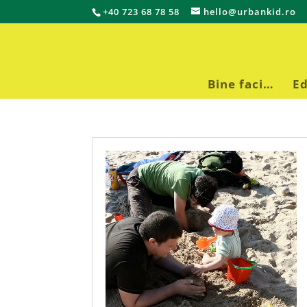
+40 723 68 78 58
hello@urbankid.ro
Bine faci…
Ed