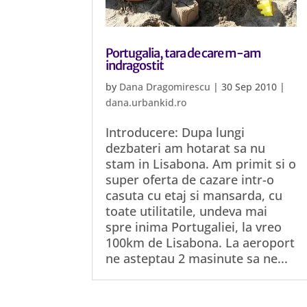
Portugalia, tara de care m-am
indragostit
by
Dana Dragomirescu
|
30 Sep 2010
|
dana.urbankid.ro
Introducere: Dupa lungi
dezbateri am hotarat sa nu
stam in Lisabona. Am primit si o
super oferta de cazare intr-o
casuta cu etaj si mansarda, cu
toate utilitatile, undeva mai
spre inima Portugaliei, la vreo
100km de Lisabona. La aeroport
ne asteptau 2 masinute sa ne...