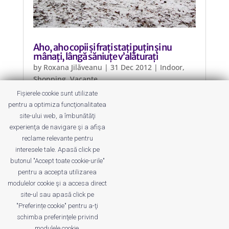
Aho, aho copii și frați stați puțin și nu
mânați, lângă săniuțe v’alăturați
by
Roxana Jilăveanu
|
31 Dec 2012
|
Indoor
,
Shopping
,
Vacanțe
Fișierele cookie sunt utilizate
Suntem în toiul iernii așadar vă
pentru a optimiza funcţionalitatea
propunem mai multe săniuțe astăzi,
site-ului web, a îmbunătăţi
pe care să începem anul sus de tot
experienţa de navigare şi a afişa
pe o pârtie.
reclame relevante pentru
interesele tale. Apasă click pe
butonul "Accept toate cookie-urile"
pentru a accepta utilizarea
modulelor cookie şi a accesa direct
site-ul sau apasă click pe
"Preferințe cookie" pentru a-ţi
Despre noi
Publicitate
Voi despre noi
schimba preferinţele privind
Privacy
Contact
modulele cookie.