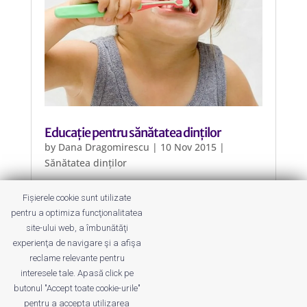
Educație pentru sănătatea dinților
by
Dana Dragomirescu
|
10 Nov 2015
|
Sănătatea dinților
Dinți frumoși, copii sănătoși și
Fișierele cookie sunt utilizate
părinți informați: 20 noiembrie –
pentru a optimiza funcţionalitatea
eveniment gratuit și discuții libere
site-ului web, a îmbunătăţi
despre sănătatea dinților copiilor
experienţa de navigare şi a afişa
noștri.
reclame relevante pentru
interesele tale. Apasă click pe
butonul "Accept toate cookie-urile"
pentru a accepta utilizarea