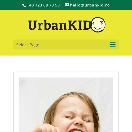
+40 723 68 78 58
hello@urbankid.ro
Select Page