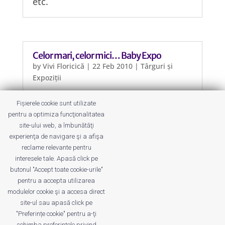
etc.
Celor mari, celor mici… Baby Expo
by
Vivi Floricică
|
22 Feb 2010
|
Târguri și
Expoziții
Nici martie n-a venit, că Baby Expo a
Fișierele cookie sunt utilizate
luat-o deja înainte și începând de joi,
pentru a optimiza funcţionalitatea
25 februarie, până duminică, 28
site-ului web, a îmbunătăţi
februarie, ne așteaptă la ediția de
experienţa de navigare şi a afişa
primăvară din acest an.
reclame relevante pentru
interesele tale. Apasă click pe
butonul "Accept toate cookie-urile"
pentru a accepta utilizarea
modulelor cookie şi a accesa direct
site-ul sau apasă click pe
"Preferințe cookie" pentru a-ţi
Despre noi
Publicitate
Voi despre noi
schimba preferinţele privind