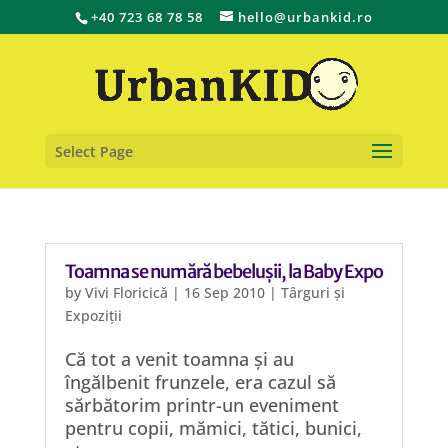
+40 723 68 78 58
hello@urbankid.ro
Select Page
Toamna se numără bebelușii, la Baby Expo
by
Vivi Floricică
|
16 Sep 2010
|
Târguri și
Expoziții
Că tot a venit toamna și au
îngălbenit frunzele, era cazul să
sărbătorim printr-un eveniment
pentru copii, mămici, tătici, bunici,