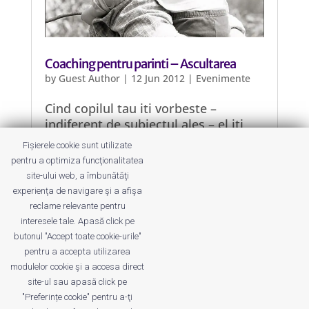
Coaching pentru parinti – Ascultarea
by
Guest Author
|
12 Jun 2012
|
Evenimente
Cind copilul tau iti vorbeste –
indiferent de subiectul ales – el iti
comunica si credintele lui despre
Fișierele cookie sunt utilizate
lume, sperantele, dorintele, fricile. Iti
pentru a optimiza funcţionalitatea
arata, prin cuvintele pe care le alege,
site-ului web, a îmbunătăţi
cum isi “propune” sa se dezvolte ca
experienţa de navigare şi a afişa
adult, in viitor. Il auzi?
reclame relevante pentru
interesele tale. Apasă click pe
butonul "Accept toate cookie-urile"
pentru a accepta utilizarea
modulelor cookie şi a accesa direct
site-ul sau apasă click pe
"Preferințe cookie" pentru a-ţi
Despre noi
Publicitate
Voi despre noi