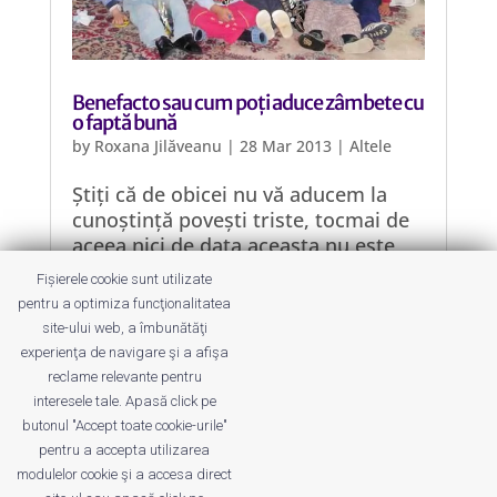
Benefacto sau cum poți aduce zâmbete cu
o faptă bună
by
Roxana Jilăveanu
|
28 Mar 2013
|
Altele
Știți că de obicei nu vă aducem la
cunoștință povești triste, tocmai de
aceea nici de data aceasta nu este
vorba nici pe departe de așa ceva, ci
Fișierele cookie sunt utilizate
despre o poveste veselă, în care
pentru a optimiza funcţionalitatea
personajele principale sunt niște
site-ului web, a îmbunătăţi
copii zâmbăreți, ale căror zâmbete
experienţa de navigare şi a afişa
au fost aduse de oameni mari.
reclame relevante pentru
interesele tale. Apasă click pe
butonul "Accept toate cookie-urile"
pentru a accepta utilizarea
modulelor cookie şi a accesa direct