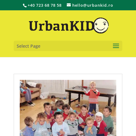
+40 723 68 78 58
hello@urbankid.ro
Select Page