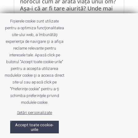
norocul cum ar arăta viața unui om?
Așa-i că ar fi tare aiurită? Unde mai
pui că odată cu schimbarea de roluri
Fișierele cookie sunt utilizate
ghinionul nu mai știe...
pentru a optimiza funcţionalitatea
site-ului web, a îmbunătăţi
experienţa de navigare şi a afişa
reclame relevante pentru
interesele tale. Apasă click pe
butonul "Accept toate cookie-urile"
Despre noi
Publicitate
Voi despre noi
pentru a accepta utilizarea
Privacy
Contact
modulelor cookie şi a accesa direct
site-ul sau apasă click pe
"Preferințe cookie" pentru a-ţi
© UrbanKID. Proiect dezvoltat de Dana și
Mihai
schimba preferinţele privind
Dragomirescu. Temă WordPress:
Divi
. Imagini optimizate de
modulele cookie.
ShortPixel
.
Setări personalizate
Accept toate cookie-
urile