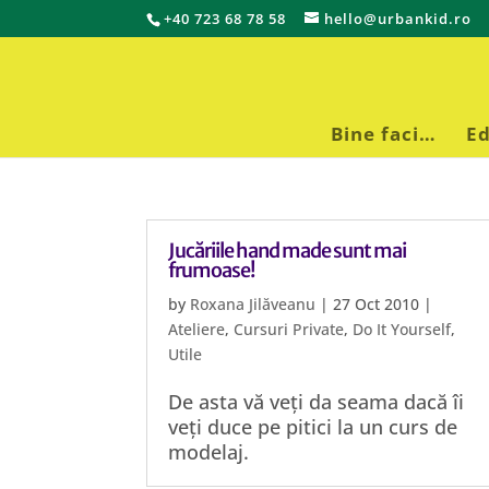
+40 723 68 78 58
hello@urbankid.ro
Bine faci…
Ed
Jucăriile hand made sunt mai
frumoase!
by
Roxana Jilăveanu
|
27 Oct 2010
|
Ateliere
,
Cursuri Private
,
Do It Yourself
,
Utile
De asta vă veți da seama dacă îi
veți duce pe pitici la un curs de
modelaj.