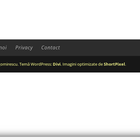
noi
Privacy
Contact
omirescu. Temă WordPress:
Divi
. Imagini optimizate de
ShortPixel
.