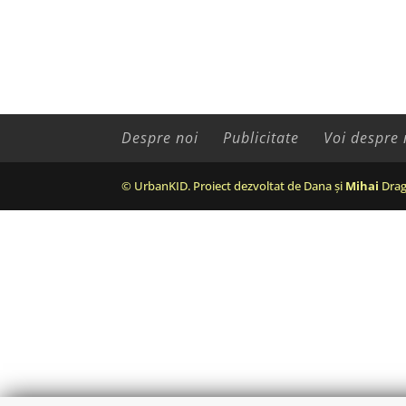
Despre noi
Publicitate
Voi despre 
© UrbanKID. Proiect dezvoltat de Dana și
Mihai
Drag