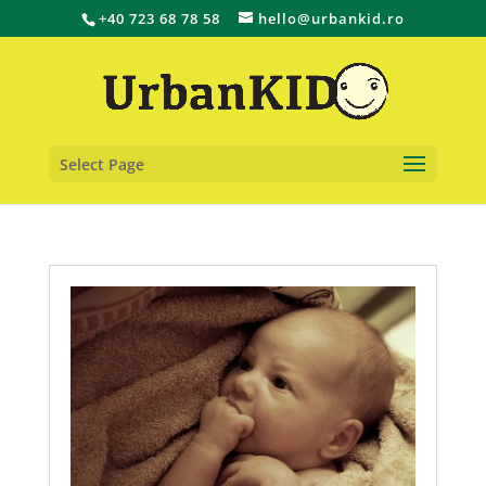
+40 723 68 78 58
hello@urbankid.ro
Select Page