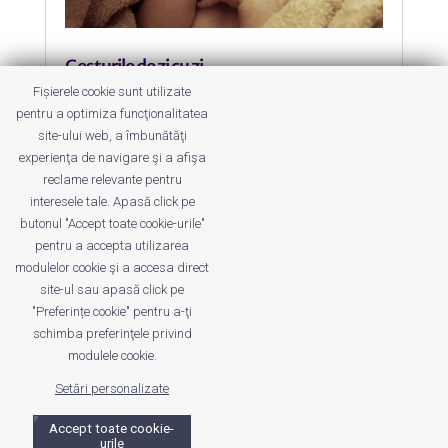
Gesturile de zi cu zi
by
Dana Dragomirescu
|
5 May 2017
|
Am
Fișierele cookie sunt utilizate
testat
,
Native conversations
pentru a optimiza funcţionalitatea
site-ului web, a îmbunătăţi
Ce folosesc la baia copiilor +
experienţa de navigare şi a afişa
campanie de testare NIVEA Baby
reclame relevante pentru
interesele tale. Apasă click pe
butonul "Accept toate cookie-urile"
pentru a accepta utilizarea
modulelor cookie şi a accesa direct
site-ul sau apasă click pe
"Preferințe cookie" pentru a-ţi
Despre noi
Publicitate
Voi despre noi
schimba preferinţele privind
Privacy
Contact
modulele cookie.
Setări personalizate
© UrbanKID. Proiect dezvoltat de Dana și
Mihai
Dragomirescu. Temă WordPress:
Divi
. Imagini optimizate de
Accept toate cookie-
ShortPixel
.
urile