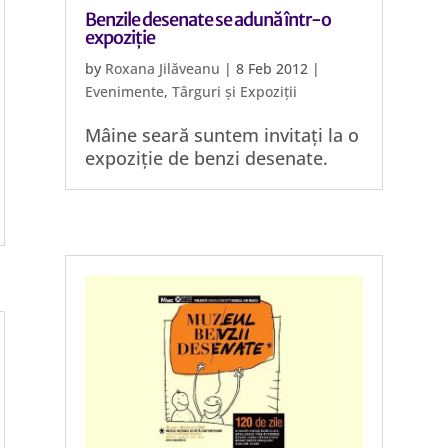
Benzile desenate se adună într-o
expoziție
by
Roxana Jilăveanu
|
8 Feb 2012
|
Evenimente
,
Târguri și Expoziții
Mâine seară suntem invitați la o
expoziție de benzi desenate.