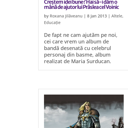
Creștem idei bune? Hai să-i dăm o
mână de ajutor lui Prâslea cel Voinic
by
Roxana Jilăveanu
|
8 Jan 2013
|
Altele
,
Educație
De fapt ne cam ajutăm pe noi,
cei care vrem un album de
bandă desenată cu celebrul
personaj din basme, album
realizat de Maria Surducan.