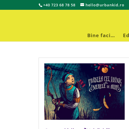
+40 723 68 78 58
hello@urbankid.ro
Bine faci…
Ed