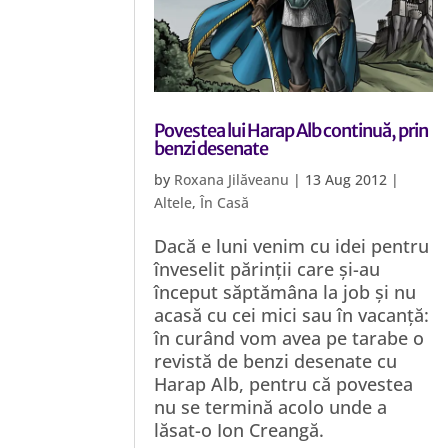
Povestea lui Harap Alb continuă, prin
benzi desenate
by
Roxana Jilăveanu
|
13 Aug 2012
|
Altele
,
În Casă
Dacă e luni venim cu idei pentru
înveselit părinții care și-au
început săptămâna la job și nu
acasă cu cei mici sau în vacanță:
în curând vom avea pe tarabe o
revistă de benzi desenate cu
Harap Alb, pentru că povestea
nu se termină acolo unde a
lăsat-o Ion Creangă.