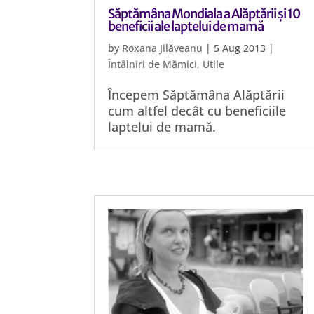
Săptămâna Mondiala a Alăptării și 10
beneficii ale laptelui de mamă
by
Roxana Jilăveanu
|
5 Aug 2013
|
Întâlniri de Mămici
,
Utile
Începem Săptămâna Alăptării
cum altfel decât cu beneficiile
laptelui de mamă.