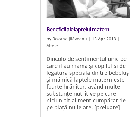
Beneficii ale laptelui matern
by
Roxana Jilăveanu
|
15 Apr 2013
|
Altele
Dincolo de sentimentul unic pe
care îl au mama și copilul și de
legătura specială dintre bebeluș
și mămică laptele matern este
foarte hrănitor, având multe
substanțe nutritive pe care
niciun alt aliment cumpărat de
pe piață nu le are. [preluare]