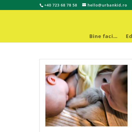
+40 723 68 78 58
hello@urbankid.ro
Bine faci…
Ed