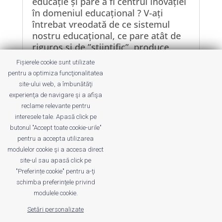
educație și pare a fi centrul inovației
în domeniul educațional ? V-ați
întrebat vreodată de ce sistemul
nostru educațional, ce pare atât de
riguros și de ”științific”, produce
niște absolvenți atât de slab pregătiți
Fișierele cookie sunt utilizate
pentru viață? Sau de ce, după atâția
pentru a optimiza funcţionalitatea
ani de școală, există lucruri
site-ului web, a îmbunătăţi
importante pe care nu le înțelegeți
experienţa de navigare şi a afişa
voi înșivă?
reclame relevante pentru
interesele tale. Apasă click pe
butonul "Accept toate cookie-urile"
pentru a accepta utilizarea
modulelor cookie şi a accesa direct
site-ul sau apasă click pe
"Preferințe cookie" pentru a-ţi
Despre noi
Publicitate
Voi despre noi
schimba preferinţele privind
Privacy
Contact
modulele cookie.
Setări personalizate
© UrbanKID. Proiect dezvoltat de Dana și
Mihai