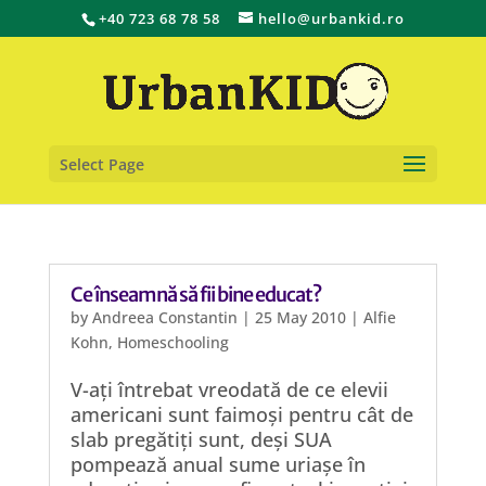
+40 723 68 78 58
hello@urbankid.ro
Select Page
Ce înseamnă să fii bine educat?
by
Andreea Constantin
|
25 May 2010
|
Alfie
Kohn
,
Homeschooling
V-ați întrebat vreodată de ce elevii
americani sunt faimoși pentru cât de
slab pregătiți sunt, deși SUA
pompează anual sume uriașe în