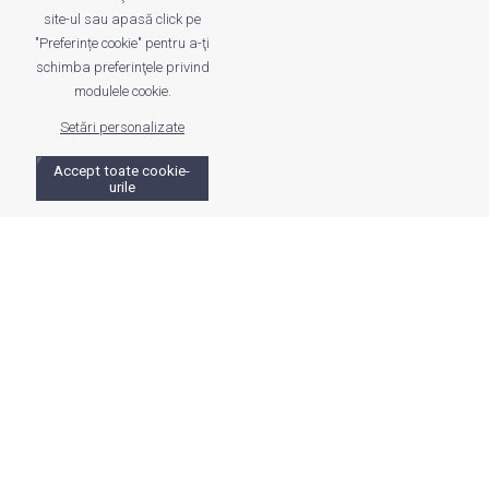
site-ul sau apasă click pe
"Preferințe cookie" pentru a-ţi
schimba preferinţele privind
modulele cookie.
Setări personalizate
Accept toate cookie-
urile
;