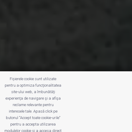
Fișierele cookie sunt utilizate
pentru a optimiza funcţionalitatea
site-ului web, a îmbunătăţi
experienţa de navigare şi a afişa
reclame relevante pentru
interesele tale. Apasă click pe
butonul "Accept toate cookie-urile"
pentru a accepta utilizarea
modulelor cookie şi a accesa direct