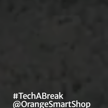
#TechABreak
@OrangeSmartShop