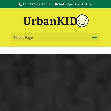
+40 723 68 78 58
hello@urbankid.ro
Select Page