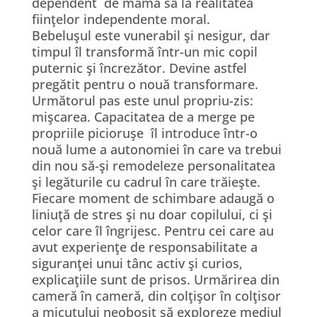
dependent de mama sa la realitatea
fiinţelor independente moral.
Bebeluşul este vunerabil şi nesigur, dar
timpul îl transformă într-un mic copil
puternic şi încrezător. Devine astfel
pregătit pentru o nouă transformare.
Următorul pas este unul propriu-zis:
mişcarea. Capacitatea de a merge pe
propriile picioruşe îl introduce într-o
nouă lume a autonomiei în care va trebui
din nou să-şi remodeleze personalitatea
şi legăturile cu cadrul în care trăieşte.
Fiecare moment de schimbare adaugă o
liniuţă de stres şi nu doar copilului, ci şi
celor care îl îngrijesc. Pentru cei care au
avut experienţe de responsabilitate a
siguranţei unui tânc activ şi curios,
explicaţiile sunt de prisos. Urmărirea din
cameră în cameră, din colţişor în colţisor
a micuţului neobosit să exploreze mediul