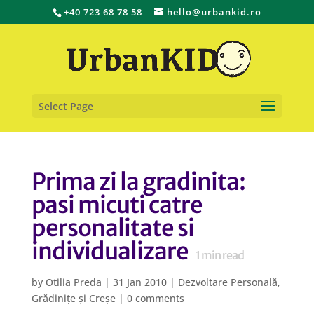
+40 723 68 78 58
hello@urbankid.ro
Select Page
Prima zi la gradinita:
pasi micuti catre
personalitate si
individualizare
1
min read
by
Otilia Preda
|
31 Jan 2010
|
Dezvoltare Personală
,
Grădinițe și Creșe
|
0 comments