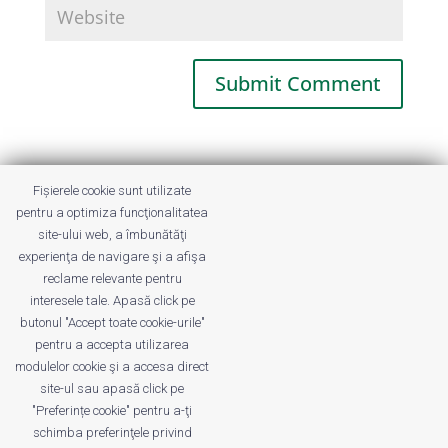
This site uses Akismet to reduce spam.
Fișierele cookie sunt utilizate
Learn how your comment data is
pentru a optimiza funcţionalitatea
processed.
site-ului web, a îmbunătăţi
experienţa de navigare şi a afişa
reclame relevante pentru
interesele tale. Apasă click pe
butonul "Accept toate cookie-urile"
pentru a accepta utilizarea
modulelor cookie şi a accesa direct
site-ul sau apasă click pe
"Preferințe cookie" pentru a-ţi
Despre noi
Publicitate
Voi despre noi
schimba preferinţele privind
Privacy
Contact