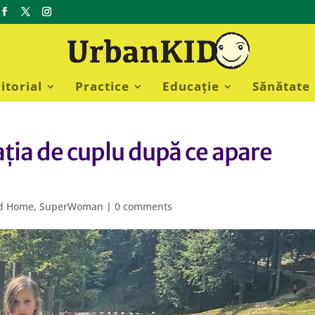
itorial
Practice
Educație
Sănătate
ația de cuplu după ce apare
ed Home
,
SuperWoman
|
0 comments