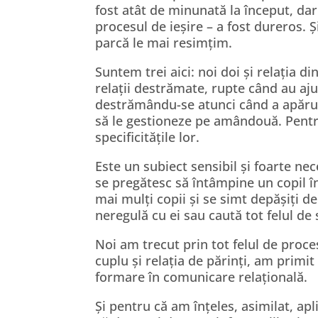
fost atât de minunată la început, dar
procesul de ieșire – a fost dureros. 
parcă le mai resimțim.
Suntem trei aici: noi doi și relația
relații destrămate, rupte când au aju
destrămându-se atunci când a apărut r
să le gestioneze pe amândouă. Pentru
specificitățile lor.
Este un subiect sensibil și foarte nec
se pregătesc să întâmpine un copil în
mai mulți copii și se simt depășiți de
neregulă cu ei sau caută tot felul de so
Noi am trecut prin tot felul de proces
cuplu și relația de părinți, am primit 
formare în comunicare relațională.
Și pentru că am înțeles, asimilat, apl