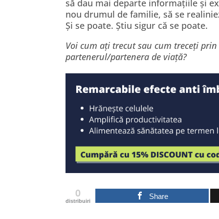
să dau mai departe informațiile și exp
nou drumul de familie, să se realinie
Și se poate. Știu sigur că se poate.
Voi cum ați trecut sau cum treceți prin di
partenerul/partenera de viață?
0
Share
distribuiri