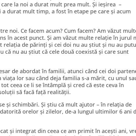
 care la noi a durat mult prea mult. Și ieșirea
–
Și a durat mult timp, a fost în etape pe care și acum
 dintre noi. Ce facem acum? Cum facem? Am văzut mult
ns în acest punct. Și am văzut multe relație în jurul
elația de părinți și cei doi nu au știut și nu au put
 că nu au știut că cele două coexistă și care sunt
esar de abordat în familii, atunci când cei doi parten
 viața lor sau când deja familia s-a mărit, cu unul sa
 tot ceea ce li se întâmplă și cred că este ceva în
luții să facă față realității.
e și schimbări. Și știu că mult ajutor – în relația de
datorită orelor și zilelor, de-a lungul ultimilor 6 ani 
icat și integrat din ceea ce am primit în acești ani, v