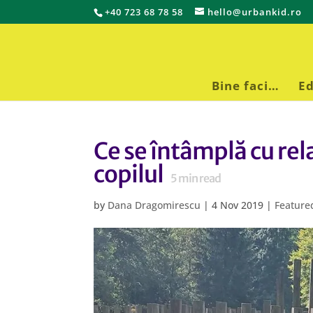
+40 723 68 78 58
hello@urbankid.ro
Bine faci…
Ed
Ce se întâmplă cu rel
copilul
5
min read
by
Dana Dragomirescu
|
4 Nov 2019
|
Featur