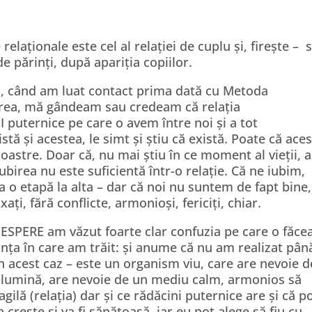
 relaționale este cel al relației de cuplu și, firește – 
e părinți, după apariția copiilor.
i, când am luat contact prima dată cu Metoda
rea, mă gândeam sau credeam că relația
 puternice pe care o avem între noi și a tot
istă și acestea, le simt și știu că există. Poate că ace
 noastre. Doar că, nu mai știu în ce moment al vieții,
iubirea nu este suficientă într-o relație. Că ne iubim,
la o etapă la alta – dar că noi nu suntem de fapt bine
i, fără conflicte, armonioși, fericiți, chiar.
ESPERE am văzut foarte clar confuzia pe care o făc
ranța în care am trăit: și anume că nu am realizat pân
în acest caz – este un organism viu, care are nevoie d
e lumină, are nevoie de un mediu calm, armonios să
gilă (relația) dar și ce rădăcini puternice are și că po
a crește și va fi sănătoasă, iar eu pot alege să fiu cu