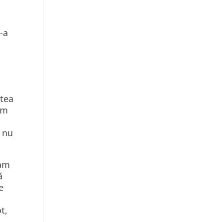
s-a
stea
 am
, nu
eam
ă
e
t,