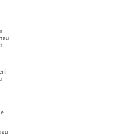
e
 meu
ut
eri
u
de
reau