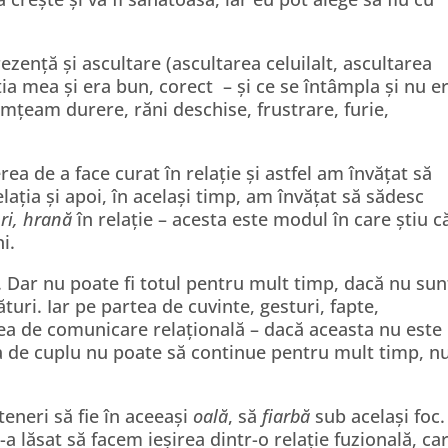
ezență și ascultare (ascultarea celuilalt, ascultarea
ia mea și era bun, corect
– și ce se întâmpla și nu e
mțeam durere, răni deschise, frustrare, furie,
a de a face curat în relație și astfel am învățat să
lația și apoi, în același timp, am învățat să sădesc
ri,
hrană
în relație – acesta este modul în care știu c
i.
a. Dar nu poate fi totul pentru mult timp, dacă nu sun
gături. Iar pe partea de cuvinte, gesturi, fapte,
a de comunicare relațională – dacă aceasta nu este 
ția de cuplu nu poate să continue pentru mult timp, n
teneri să fie în aceeași
oală
, să
fiarbă
sub același foc.
a lăsat să facem ieșirea dintr-o relație fuzională, ca