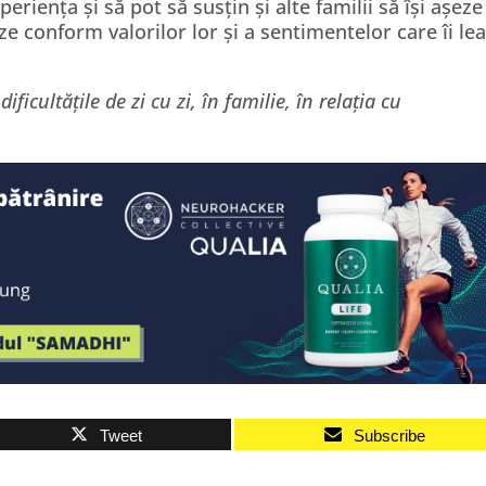
eriența și să pot să susțin și alte familii să își așeze
ze conform valorilor lor și a sentimentelor care îi le
ficultățile de zi cu zi, în familie, în relația cu
Tweet
Subscribe