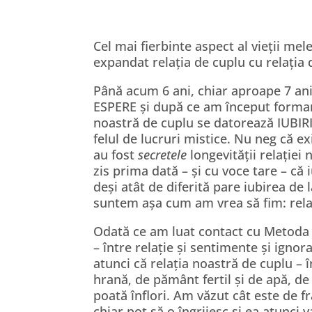
Cel mai fierbinte aspect al vieții mele
expandat relația de cuplu cu relația d
Până acum 6 ani, chiar aproape 7 an
ESPERE și după ce am început forma
noastră de cuplu se datorează IUBIRII
felul de lucruri mistice. Nu neg că ex
au fost
secretele
longevității relației
zis prima dată – și cu voce tare – că 
deși atât de diferită pare iubirea de 
suntem așa cum am vrea să fim: relaxaț
Odată ce am luat contact cu Metoda 
– între relație și sentimente și igno
atunci că relația noastră de cuplu – 
hrană, de pământ fertil și de apă, d
poată înflori. Am văzut cât este de fra
chiar pot să o îngrijesc și ea atunci v