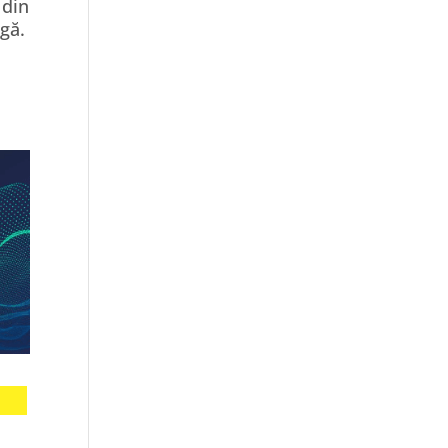
 din
agă.