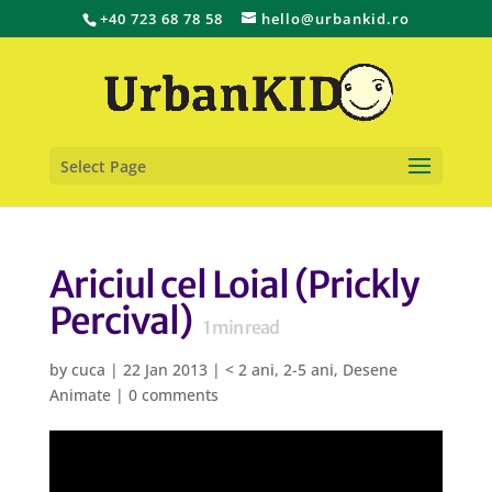
+40 723 68 78 58
hello@urbankid.ro
Select Page
Ariciul cel Loial (Prickly
Percival)
1
min read
by
cuca
|
22 Jan 2013
|
< 2 ani
,
2-5 ani
,
Desene
Animate
|
0 comments