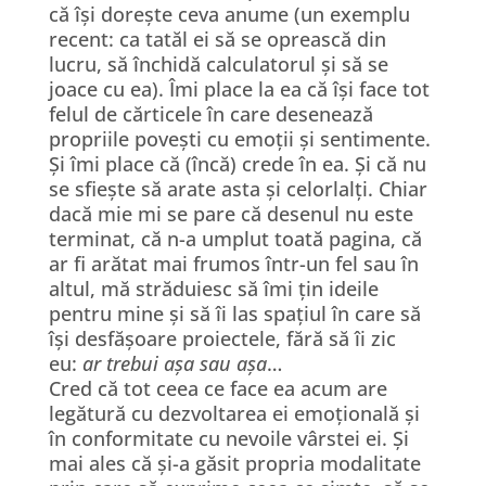
că își dorește ceva anume (un exemplu
recent: ca tatăl ei să se oprească din
lucru, să închidă calculatorul și să se
joace cu ea). Îmi place la ea că își face tot
felul de cărticele în care desenează
propriile povești cu emoții și sentimente.
Și îmi place că (încă) crede în ea. Și că nu
se sfiește să arate asta și celorlalți. Chiar
dacă mie mi se pare că desenul nu este
terminat, că n-a umplut toată pagina, că
ar fi arătat mai frumos într-un fel sau în
altul, mă străduiesc să îmi țin ideile
pentru mine și să îi las spațiul în care să
își desfășoare proiectele, fără să îi zic
eu:
ar trebui așa sau așa
…
Cred că tot ceea ce face ea acum are
legătură cu dezvoltarea ei emoțională și
în conformitate cu nevoile vârstei ei. Și
mai ales că și-a găsit propria modalitate