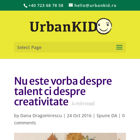
+40 723 68 78 58
hello@urbankid.ro
Select Page
Nu este vorba despre
talent ci despre
creativitate
4
min read
by
Dana Dragomirescu
|
24 Oct 2016
|
Spune DA
|
0
comments