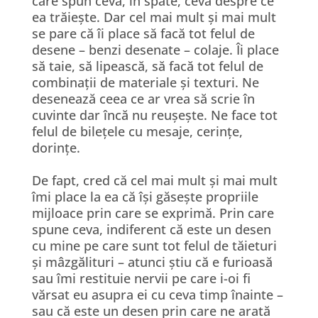
care spun ceva, în spate, ceva despre ce
ea trăiește. Dar cel mai mult și mai mult
se pare că îi place să facă tot felul de
desene – benzi desenate – colaje. Îi place
să taie, să lipească, să facă tot felul de
combinații de materiale și texturi. Ne
desenează ceea ce ar vrea să scrie în
cuvinte dar încă nu reușește. Ne face tot
felul de bilețele cu mesaje, cerințe,
dorințe.
De fapt, cred că cel mai mult și mai mult
îmi place la ea că își găsește propriile
mijloace prin care se exprimă. Prin care
spune ceva, indiferent că este un desen
cu mine pe care sunt tot felul de tăieturi
și mâzgălituri – atunci știu că e furioasă
sau îmi restituie nervii pe care i-oi fi
vărsat eu asupra ei cu ceva timp înainte –
sau că este un desen prin care ne arată