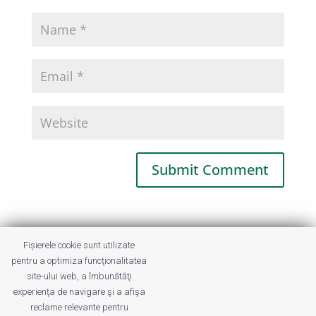
This site uses Akismet to reduce spam.
Fișierele cookie sunt utilizate
Learn how your comment data is
pentru a optimiza funcţionalitatea
processed.
site-ului web, a îmbunătăţi
experienţa de navigare şi a afişa
reclame relevante pentru