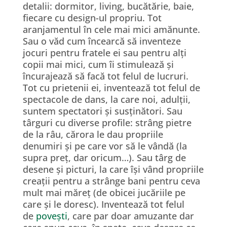
detalii: dormitor, living, bucătărie, baie,
fiecare cu design-ul propriu. Tot
aranjamentul în cele mai mici amănunte.
Sau o văd cum încearcă să inventeze
jocuri pentru fratele ei sau pentru alți
copii mai mici, cum îi stimulează și
încurajează să facă tot felul de lucruri.
Tot cu prietenii ei, inventează tot felul de
spectacole de dans, la care noi, adulții,
suntem spectatori și susținători. Sau
târguri cu diverse profile: strâng pietre
de la râu, cărora le dau propriile
denumiri și pe care vor să le vândă (la
supra preț, dar oricum…). Sau târg de
desene și picturi, la care își vând propriile
creații pentru a strânge bani pentru ceva
mult mai măreț (de obicei jucăriile pe
care și le doresc). Inventează tot felul
de
povești
, care par doar amuzante dar