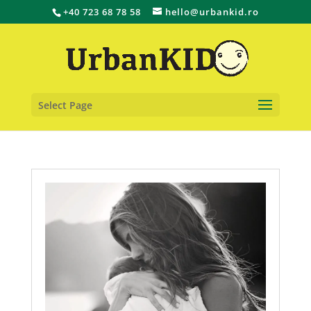
+40 723 68 78 58
hello@urbankid.ro
Select Page