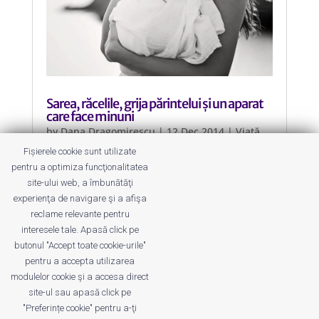
Sarea, răcelile, grija părintelui și un aparat
care face minuni
by
Dana Dragomirescu
|
12 Dec 2014
|
Viață
Sănătoasă
Fișierele cookie sunt utilizate
pentru a optimiza funcţionalitatea
Salină la tine acasă? Da! Ajutor
site-ului web, a îmbunătăţi
pentru toată familia în lupta cu
experienţa de navigare şi a afişa
răcelile. Sau cu prevenirea lor!
reclame relevante pentru
interesele tale. Apasă click pe
butonul "Accept toate cookie-urile"
pentru a accepta utilizarea
modulelor cookie şi a accesa direct
site-ul sau apasă click pe
"Preferințe cookie" pentru a-ţi
Despre noi
Publicitate
Voi despre noi