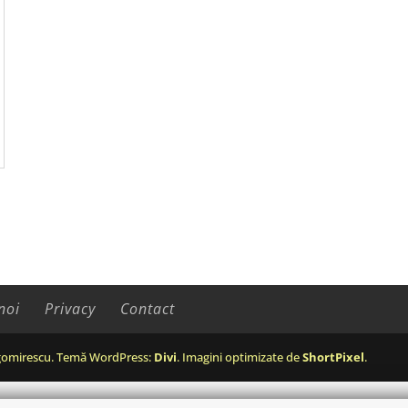
noi
Privacy
Contact
omirescu. Temă WordPress:
Divi
. Imagini optimizate de
ShortPixel
.