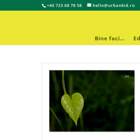
+40 723 68 78 58
hello@urbankid.ro
Bine faci…
Ed