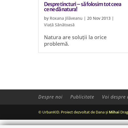
Despre tincturi – să folosim tot ceea
ce ne dă natura!
by
Roxana Jilăveanu
|
20 Nov 2013
|
Viață Sănătoasă
Natura are soluții la orice
problemă.
Despre noi
Publicitate
Voi despre 
© UrbanKID. Proiect dezvoltat de Dana și
Mihai
Drag